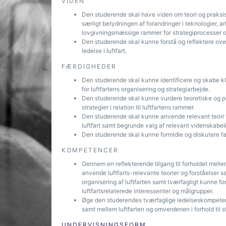
VIDEN
Den studerende skal have viden om teori og praksis 
særligt betydningen af forandringer i teknologier, a
lovgivningsmæssige rammer for strategiprocesser og
Den studerende skal kunne forstå og reflektere over 
ledelse i luftfart.
FÆRDIGHEDER
Den studerende skal kunne identificere og skabe kl
for luftfartens organisering og strategiarbejde.
Den studerende skal kunne vurdere teoretiske og p
strategier i relation til luftfartens rammer.
Den studerende skal kunne anvende relevant teori til
luftfart samt begrunde valg af relevant videnskabe
Den studerende skal kunne formidle og diskutere fagli
KOMPETENCER
Gennem en reflekterende tilgang til forholdet mellem
anvende luftfarts-relevante teorier og forståelser s
organisering af luftfarten samt tværfagligt kunne for
luftfartsrelaterede interessenter og målgrupper.
Øge den studerendes tværfaglige ledelseskompetence
samt mellem luftfarten og omverdenen i forhold til s
UNDERVISNINGSFORM