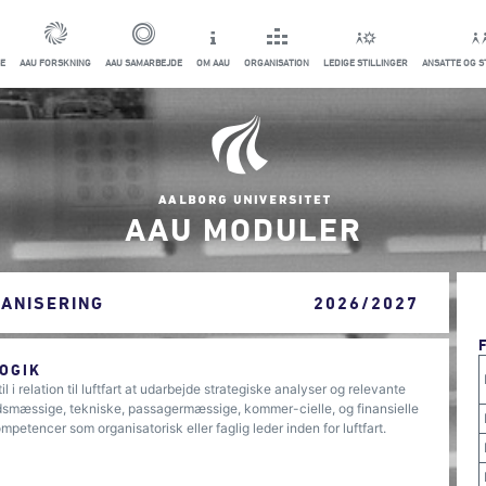
E
AAU FORSKNING
AAU SAMARBEJDE
OM AAU
ORGANISATION
LEDIGE STILLINGER
ANSATTE OG 
AAU MODULER
ANISERING
2026/2027
OGIK
 relation til luftfart at udarbejde strategiske analyser og relevante
jdsmæssige, tekniske, passagermæssige, kommer-cielle, og finansielle
etencer som organisatorisk eller faglig leder inden for luftfart.