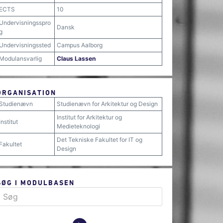
ECTS
10
Undervisningsspro
Dansk
g
Undervisningssted
Campus Aalborg
Modulansvarlig
Claus Lassen
ORGANISATION
Studienævn
Studienævn for Arkitektur og Design
Institut for Arkitektur og
Institut
Medieteknologi
Det Tekniske Fakultet for IT og
Fakultet
Design
SØG I MODULBASEN