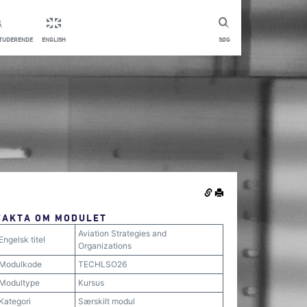
STUDERENDE
ENGLISH
SØG
FAKTA OM MODULET
Aviation Strategies and
Engelsk titel
Organizations
Modulkode
TECHLSO26
Modultype
Kursus
Kategori
Særskilt modul