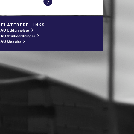
y
RELATEREDE LINKS
AAU Uddannelser
w
AU Studieordninger
w
AAU Moduler
w