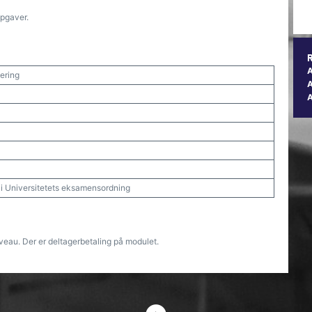
opgaver.
sering
A
t i Universitetets eksamensordning
veau. Der er deltagerbetaling på modulet.