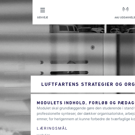
GENVEJE
AAU UDDANNELS
LUFTFARTENS STRATEGIER OG ORG
MODULETS INDHOLD, FORLØB OG PÆDAG
Modulet skal grundlæggende gøre den studerende i stand til i
professionelle synteser, der dækker organisatoriske, arbe
emner, for herigennem at kunne forbedre de tværfaglige komp
LÆRINGSMÅL