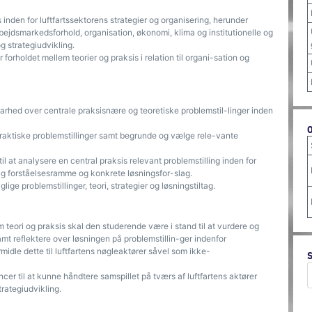
inden for luftfartssektorens strategier og organisering, herunder
rbejdsmarkedsforhold, organisation, økonomi, klima og institutionelle og
 strategiudvikling.
forholdet mellem teorier og praksis i relation til organi-sation og
arhed over centrale praksisnære og teoretiske problemstil-linger inden
raktiske problemstillinger samt begrunde og vælge rele-vante
 at analysere en central praksis relevant problemstilling inden for
lig forståelsesramme og konkrete løsningsfor-slag.
ge problemstillinger, teori, strategier og løsningstiltag.
 teori og praksis skal den studerende være i stand til at vurdere og
amt reflektere over løsningen på problemstillin-ger indenfor
midle dette til luftfartens nøgleaktører såvel som ikke-
r til at kunne håndtere samspillet på tværs af luftfartens aktører
trategiudvikling.