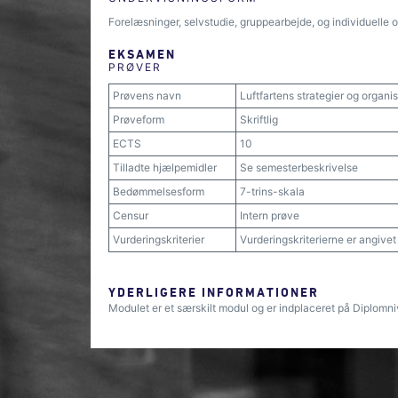
Forelæsninger, selvstudie, gruppearbejde, og individuelle 
EKSAMEN
PRØVER
Prøvens navn
Luftfartens strategier og organi
Prøveform
Skriftlig
ECTS
10
Tilladte hjælpemidler
Se semesterbeskrivelse
Bedømmelsesform
7-trins-skala
Censur
Intern prøve
Vurderingskriterier
Vurderingskriterierne er angive
YDERLIGERE INFORMATIONER
Modulet er et særskilt modul og er indplaceret på Diplomni