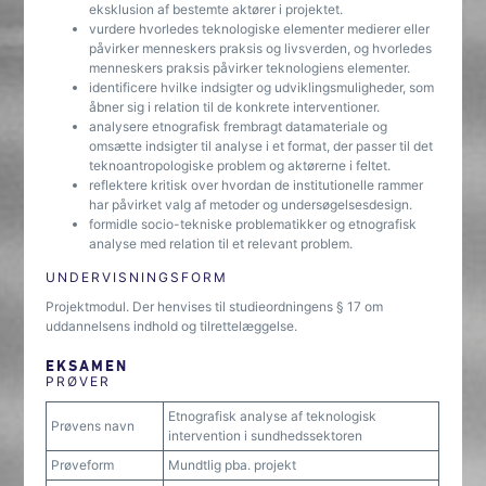
eksklusion af bestemte aktører i projektet.
vurdere hvorledes teknologiske elementer medierer eller
påvirker menneskers praksis og livsverden, og hvorledes
menneskers praksis påvirker teknologiens elementer.
identificere hvilke indsigter og udviklingsmuligheder, som
åbner sig i relation til de konkrete interventioner.
analysere etnografisk frembragt datamateriale og
omsætte indsigter til analyse i et format, der passer til det
teknoantropologiske problem og aktørerne i feltet.
reflektere kritisk over hvordan de institutionelle rammer
har påvirket valg af metoder og undersøgelsesdesign.
formidle socio-tekniske problematikker og etnografisk
analyse med relation til et relevant problem.
UNDERVISNINGSFORM
Projektmodul. Der henvises til studieordningens § 17 om
uddannelsens indhold og tilrettelæggelse.
EKSAMEN
PRØVER
Etnografisk analyse af teknologisk
Prøvens navn
intervention i sundhedssektoren
Prøveform
Mundtlig pba. projekt