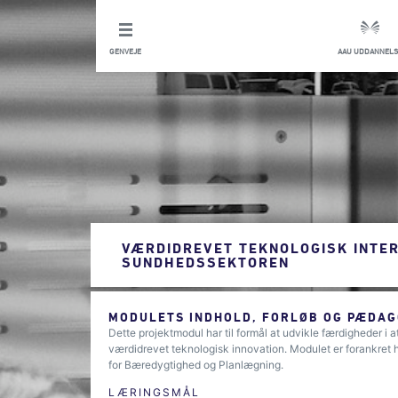
GENVEJE
AAU UDDANNELS
VÆRDIDREVET TEKNOLOGISK INTER
SUNDHEDSSEKTOREN
MODULETS INDHOLD, FORLØB OG PÆDAG
Dette projektmodul har til formål at udvikle færdigheder i
værdidrevet teknologisk innovation. Modulet er forankret h
for Bæredygtighed og Planlægning.
LÆRINGSMÅL