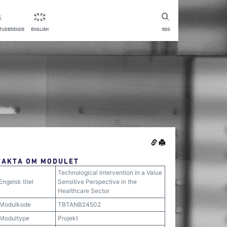
STUDERENDE
ENGLISH
SØG
FAKTA OM MODULET
Technological Intervention in a Value
Engelsk titel
Sensitive Perspective in the
Healthcare Sector
Modulkode
TBTANB24502
Modultype
Projekt