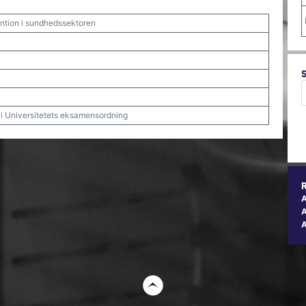
ention i sundhedssektoren
t i Universitetets eksamensordning
A
t