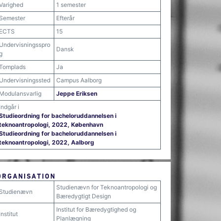
Varighed
1 semester
Semester
Efterår
ECTS
15
Undervisningsspro
Dansk
g
Tomplads
Ja
Undervisningssted
Campus Aalborg
Modulansvarlig
Jeppe Eriksen
Indgår i
Studieordning for bacheloruddannelsen i
teknoantropologi, 2022, København
Studieordning for bacheloruddannelsen i
teknoantropologi, 2022, Aalborg
ORGANISATION
Studienævn for Teknoantropologi og
Studienævn
Bæredygtigt Design
Institut for Bæredygtighed og
Institut
Planlægning