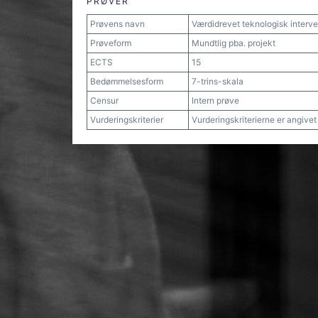
PRØVER
Prøvens navn
Værdidrevet teknologisk interv
Prøveform
Mundtlig pba. projekt
ECTS
15
Bedømmelsesform
7-trins-skala
Censur
Intern prøve
Vurderingskriterier
Vurderingskriterierne er angive