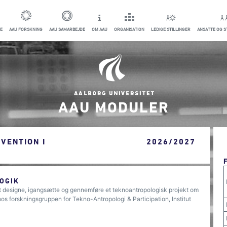
E
AAU FORSKNING
AAU SAMARBEJDE
OM AAU
ORGANISATION
LEDIGE STILLINGER
ANSATTE OG 
AAU MODULER
VENTION I
2026/2027
OGIK
 at designe, igangsætte og gennemføre et teknoantropologisk projekt om
os forskningsgruppen for Tekno-Antropologi & Participation, Institut