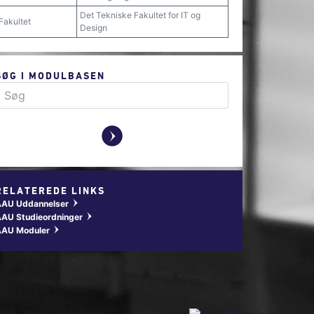
Det Tekniske Fakultet for IT og
Fakultet
Design
SØG I MODULBASEN
y
RELATEREDE LINKS
AAU Uddannelser
w
AU Studieordninger
w
AAU Moduler
w