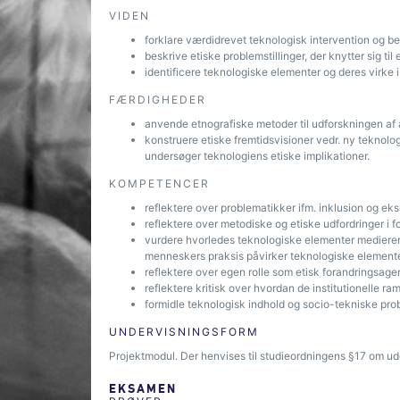
VIDEN
forklare værdidrevet teknologisk intervention og be
beskrive etiske problemstillinger, der knytter sig til
identificere teknologiske elementer og deres virke 
FÆRDIGHEDER
anvende etnografiske metoder til udforskningen af a
konstruere etiske fremtidsvisioner vedr. ny teknolog
undersøger teknologiens etiske implikationer.
KOMPETENCER
reflektere over problematikker ifm. inklusion og eks
reflektere over metodiske og etiske udfordringer i 
vurdere hvorledes teknologiske elementer medierer 
menneskers praksis påvirker teknologiske elemente
reflektere over egen rolle som etisk forandringsagen
reflektere kritisk over hvordan de institutionelle 
formidle teknologisk indhold og socio-tekniske prob
UNDERVISNINGSFORM
Projektmodul. Der henvises til studieordningens §17 om ud
EKSAMEN