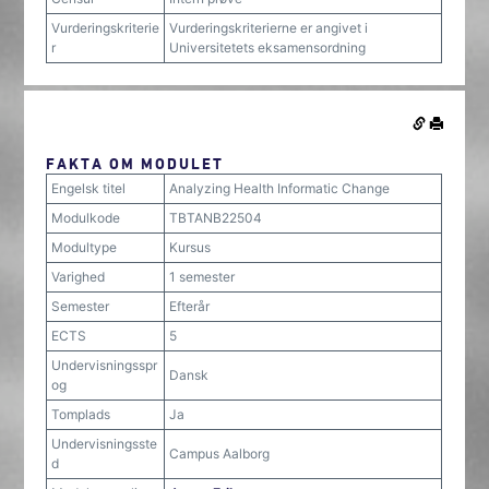
Vurderingskriterie
Vurderingskriterierne er angivet i
r
Universitetets eksamensordning
FAKTA OM MODULET
Engelsk titel
Analyzing Health Informatic Change
Modulkode
TBTANB22504
Modultype
Kursus
Varighed
1 semester
Semester
Efterår
ECTS
5
Undervisningsspr
Dansk
og
Tomplads
Ja
Undervisningsste
Campus Aalborg
d