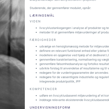
Studerende, der gennemfører modulet, opnår:
LÆRINGSMÅL
VIDEN
livscyklustankegangen i analyse af produkter og t
metoder til at gennemføre miljøvurderinger af produ
FÆRDIGHEDER
udvælge en hensigtsmæssig metode for miljøvurderin
definere en relevant funktionel enhed eller ydelse f
modellere en opgørelse ved hjælp af et dedikeret 
gennemføre karakterisering, normalisering og vægt
gennemføre følsomhedsanalyse og fortolke resulta
udvikle forslag til anvendelse af resultaterne og ti
redegøre for de vurderingsparametre der anvendes ti
redegøre for de væsentligste industrielle og regul
integrerede produktpolitik, IPP
KOMPETENCER
udføre en livscyklusbaseret miljøvurdering af et ko
inddrage relevante eksisterende livscyklusbaserede
UNDERVISNINGSFORM