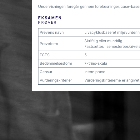
Undervisningen foregår gennem forelæsninger, case-base
EKSAMEN
PRØVER
Prøvens navn
Livscyklusbaseret miljøvurderin
Skriftlig eller mundtlig
Prøveform
Fastsættes i semesterbeskrivel
ECTS
5
Bedømmelsesform
7-trins-skala
Censur
Intern prøve
Vurderingskriterier
Vurderingskriterierne er angive