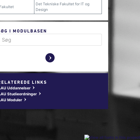
Det Tekniske Fakultet for IT og
Fakultet
Design
SØG I MODULBASEN
y
RELATEREDE LINKS
AAU Uddannelser
w
AU Studieordninger
w
AAU Moduler
w