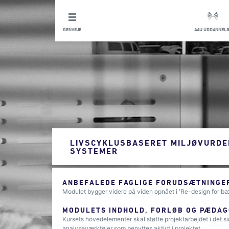
GENVEJE
AAU UDDANNELS
LIVSCYKLUSBASERET MILJØVURDE
SYSTEMER
ANBEFALEDE FAGLIGE FORUDSÆTNINGER
Modulet bygger videre på viden opnået i 'Re-design for bæ
MODULETS INDHOLD, FORLØB OG PÆDAG
Kursets hovedelementer skal støtte projektarbejdet i det 
analyseværktøjer som benyttes aktivt i projektet.