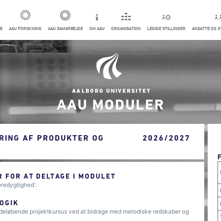
E
AAU FORSKNING
AAU SAMARBEJDE
OM AAU
ORGANISATION
LEDIGE STILLINGER
ANSATTE OG 
AAU MODULER
RING AF PRODUKTER OG
2026/2027
 FOR AT DELTAGE I MODULET
redygtighed'.
OGIK
sideløbende projektkursus ved at bidrage med metodiske redskaber og