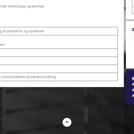
rede workshops og øvelser.
g af produkter og systemer
sen.
t i Universitetets eksamensordning
A
t