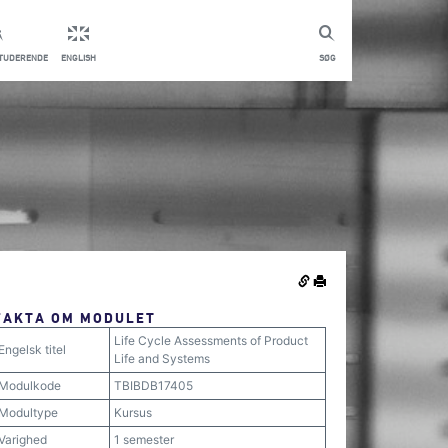
STUDERENDE
ENGLISH
SØG
FAKTA OM MODULET
Life Cycle Assessments of Product
Engelsk titel
Life and Systems
Modulkode
TBIBDB17405
Modultype
Kursus
Varighed
1 semester