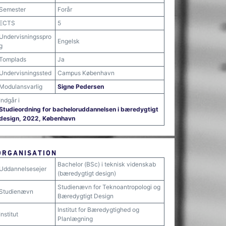
Semester
Forår
ECTS
5
Undervisningsspro
Engelsk
g
Tomplads
Ja
Undervisningssted
Campus København
Modulansvarlig
Signe Pedersen
Indgår i
Studieordning for bacheloruddannelsen i bæredygtigt
design, 2022, København
ORGANISATION
Bachelor (BSc) i teknisk videnskab
Uddannelsesejer
(bæredygtigt design)
Studienævn for Teknoantropologi og
Studienævn
Bæredygtigt Design
Institut for Bæredygtighed og
Institut
Planlægning