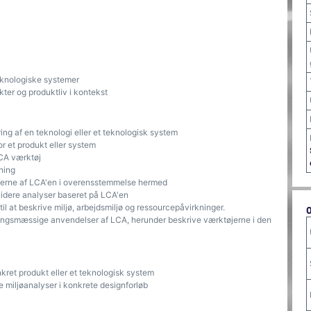
eknologiske systemer
kter og produktliv i kontekst
g af en teknologi eller et teknologisk system
or et produkt eller system
LCA værktøj
ning
terne af LCA'en i overensstemmelse hermed
l videre analyser baseret på LCA'en
l at beskrive miljø, arbejdsmiljø og ressourcepåvirkninger.
eringsmæssige anvendelser af LCA, herunder beskrive værktøjerne i den
nkret produkt eller et teknologisk system
 miljøanalyser i konkrete designforløb