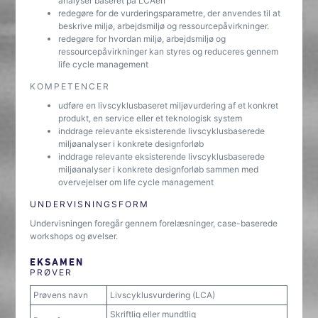
analyser baseret på LCA’en
redegøre for de vurderingsparametre, der anvendes til at
beskrive miljø, arbejdsmiljø og ressourcepåvirkninger.
redegøre for hvordan miljø, arbejdsmiljø og
ressourcepåvirkninger kan styres og reduceres gennem
life cycle management
KOMPETENCER
udføre en livscyklusbaseret miljøvurdering af et konkret
produkt, en service eller et teknologisk system
inddrage relevante eksisterende livscyklusbaserede
miljøanalyser i konkrete designforløb
inddrage relevante eksisterende livscyklusbaserede
miljøanalyser i konkrete designforløb sammen med
overvejelser om life cycle management
UNDERVISNINGSFORM
Undervisningen foregår gennem forelæsninger, case-baserede
workshops og øvelser.
EKSAMEN
PRØVER
Prøvens navn
Livscyklusvurdering (LCA)
Skriftlig eller mundtlig