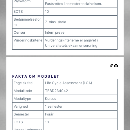
Prøveform
Fastsættes i semesterbeskrivelsen.
ECTS
10
Bedømmelsesfor
7-trins-skala
m
Censur
Intern prøve
Vurderingskriterie
Vurderingskriterierne er angivet i
r
Universitetets eksamensordning
FAKTA OM MODULET
Engelsk titel
Life Cycle Assessment (LCA)
Modulkode
TBBD234042
Modultype
Kursus
Varighed
1 semester
Semester
Forår
ECTS
10
Undervisningsspr