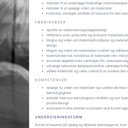
metoder til at undersøge forskellige materialeaspek
metoder til at opsøge viden om materialer
konkrete, udvalgte områder af relevans for den stu
FÆRDIGHEDER
opstille en materialevalgssøgestrategi
reflektere over, analysere og evaluere materialeval
tilegne sig viden om materialeforståelse og materi
design.
tilegne sig viden om materialers kvalitet og målbar
materialeteknisk forståelse af materialer inkl. mikro
anvende søgetekniske værktøjer ifm. materialevalg
udvælge relevante databaser/online værktøjer/kilder
udføre kildekritik og være i stand til at vurdere den
KOMPETENCER
opsøge ny viden om materialer og vurdere dennes rel
bæredygtighed
arbejde med nye teknologiske områder og nye typer 
produktdesign
analysere hvilke rammer et produkt skal kunne agere
UNDERVISNINGSFORM
Kurset er baseret på oplæg og løbende teamopgaver, hvor fr