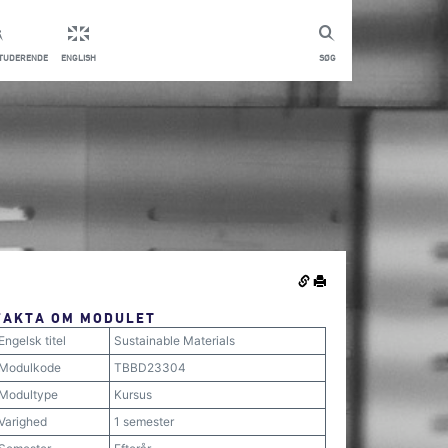
STUDERENDE
ENGLISH
SØG
FAKTA OM MODULET
Engelsk titel
Sustainable Materials
Modulkode
TBBD23304
Modultype
Kursus
Varighed
1 semester