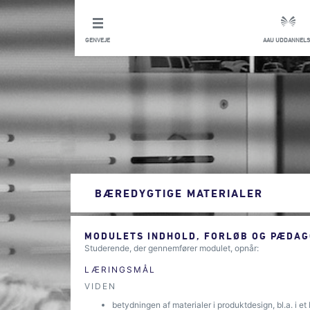
GENVEJE
AAU UDDANNELS
BÆREDYGTIGE MATERIALER
MODULETS INDHOLD, FORLØB OG PÆDAG
Studerende, der gennemfører modulet, opnår:
LÆRINGSMÅL
VIDEN
betydningen af materialer i produktdesign, bl.a. i 