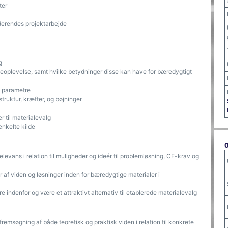
ter
derendes projektarbejde
g
aleoplevelse, samt hvilke betydninger disse kan have for bæredygtigt
e parametre
struktur, kræfter, og bøjninger
 til materialevalg
 enkelte kilde
evans i relation til muligheder og ideér til problemløsning, CE-krav og
af viden og løsninger inden for bæredygtige materialer i
 indenfor og være et attraktivt alternativ til etablerede materialevalg
emsøgning af både teoretisk og praktisk viden i relation til konkrete