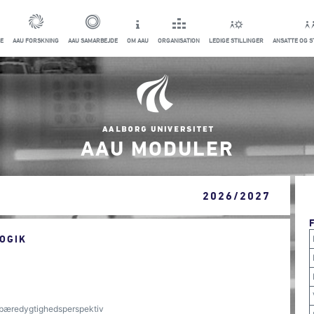
E
AAU FORSKNING
AAU SAMARBEJDE
OM AAU
ORGANISATION
LEDIGE STILLINGER
ANSATTE OG 
AAU MODULER
2026/2027
OGIK
et bæredygtighedsperspektiv