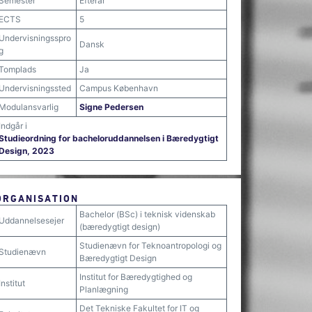
Semester
Efterår
ECTS
5
Undervisningsspro
Dansk
g
Tomplads
Ja
Undervisningssted
Campus København
Modulansvarlig
Signe Pedersen
Indgår i
Studieordning for bacheloruddannelsen i Bæredygtigt
Design, 2023
ORGANISATION
Bachelor (BSc) i teknisk videnskab
Uddannelsesejer
(bæredygtigt design)
Studienævn for Teknoantropologi og
Studienævn
Bæredygtigt Design
Institut for Bæredygtighed og
Institut
Planlægning
Det Tekniske Fakultet for IT og