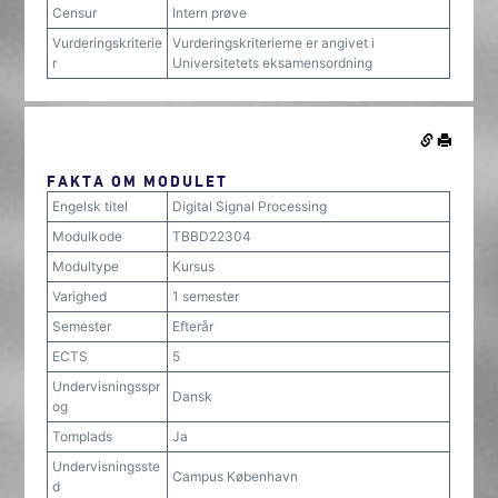
Censur
Intern prøve
Vurderingskriterie
Vurderingskriterierne er angivet i
r
Universitetets eksamensordning
FAKTA OM MODULET
Engelsk titel
Digital Signal Processing
Modulkode
TBBD22304
Modultype
Kursus
Varighed
1 semester
Semester
Efterår
ECTS
5
Undervisningsspr
Dansk
og
Tomplads
Ja
Undervisningsste
Campus København
d