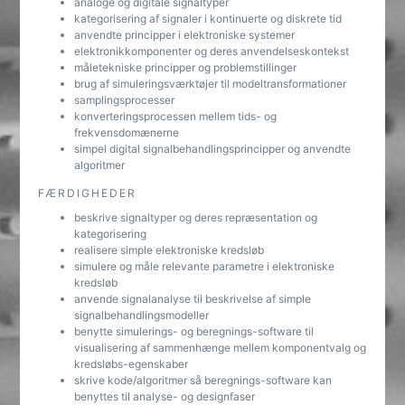
analoge og digitale signaltyper
kategorisering af signaler i kontinuerte og diskrete tid
anvendte principper i elektroniske systemer
elektronikkomponenter og deres anvendelseskontekst
måletekniske principper og problemstillinger
brug af simuleringsværktøjer til modeltransformationer
samplingsprocesser
konverteringsprocessen mellem tids- og
frekvensdomænerne
simpel digital signalbehandlingsprincipper og anvendte
algoritmer
FÆRDIGHEDER
beskrive signaltyper og deres repræsentation og
kategorisering
realisere simple elektroniske kredsløb
simulere og måle relevante parametre i elektroniske
kredsløb
anvende signalanalyse til beskrivelse af simple
signalbehandlingsmodeller
benytte simulerings- og beregnings-software til
visualisering af sammenhænge mellem komponentvalg og
kredsløbs-egenskaber
skrive kode/algoritmer så beregnings-software kan
benyttes til analyse- og designfaser