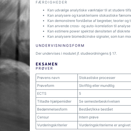
FÆRDIGHEDER
Kan udvælge analytiske værktøjer til at studere ti
Kan analysere og karakterisere stokastiske fæno
Kan demonstrere forståelse af begreber, teorier og t
Kan anvende cross- og auto-korrelation til analyse
Kan estimere power spektral densiteten af diskrete
Kan analysere biomedicinske signaler, som kan mod
UNDERVISNINGSFORM
Der undervises i modulet jf. studieordningens § 17.
EKSAMEN
PRØVER
Prøvens navn
Stokastiske processer
Prøveform
Skriftlig eller mundtlig
ECTS
5
Tilladte hjælpemidler
Se semesterbeskrivelsen
Bedømmelsesform
Bestået/ikke bestået
Censur
Intern prøve
Vurderingskriterier
Vurderingskriterierne er angive