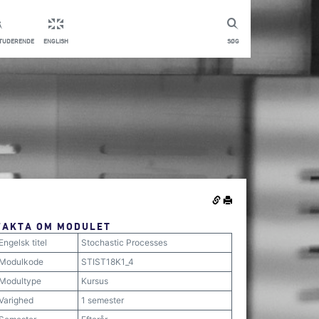
STUDERENDE
ENGLISH
SØG
FAKTA OM MODULET
Engelsk titel
Stochastic Processes
Modulkode
STIST18K1_4
Modultype
Kursus
Varighed
1 semester