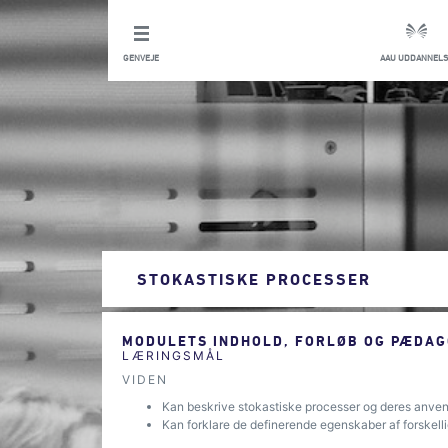
GENVEJE
AAU UDDANNELS
STOKASTISKE PROCESSER
MODULETS INDHOLD, FORLØB OG PÆDAG
LÆRINGSMÅL
VIDEN
Kan beskrive stokastiske processer og deres anvend
Kan forklare de definerende egenskaber af forskel