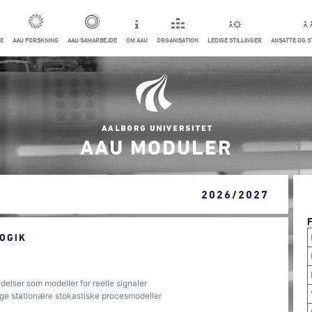
E
AAU FORSKNING
AAU SAMARBEJDE
OM AAU
ORGANISATION
LEDIGE STILLINGER
ANSATTE OG 
AAU MODULER
2026/2027
OGIK
elser som modeller for reelle signaler
lige stationære stokastiske procesmodeller