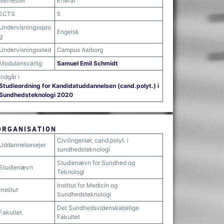
Semester
Efterår
ECTS
5
Undervisningsspro
Engelsk
g
Undervisningssted
Campus Aalborg
Modulansvarlig
Samuel Emil Schmidt
Indgår i
Studieordning for Kandidatuddannelsen (cand.polyt.) i
Sundhedsteknologi 2020
ORGANISATION
Civilingeniør, cand.polyt. i
Uddannelsesejer
sundhedsteknologi
Studienævn for Sundhed og
Studienævn
Teknologi
Institut for Medicin og
Institut
Sundhedsteknologi
Det Sundhedsvidenskabelige
Fakultet
Fakultet