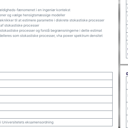
lfældigheds-fænomenet i en ingeniør kontekst
mener og vælge hensigtsmæssige modeller
eknikker til at estimere parametre i diskrete stokastiske processer
 af stokastiske processer
 stokastiske processer og forstå begrænsningerne i dette estimat
elleres som stokastiske processer, vha power spektrum densitet
t i Universitetets eksamensordning