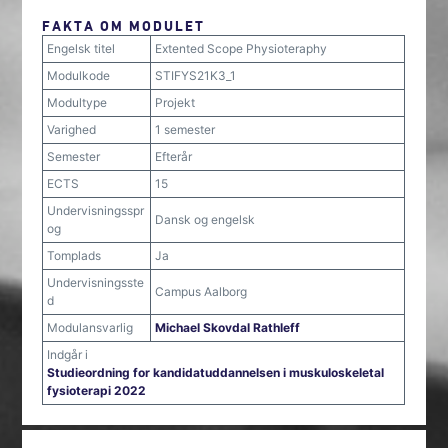
FAKTA OM MODULET
Engelsk titel
Extented Scope Physioteraphy
Modulkode
STIFYS21K3_1
Modultype
Projekt
Varighed
1 semester
Semester
Efterår
ECTS
15
Undervisningsspr
Dansk og engelsk
og
Tomplads
Ja
Undervisningsste
Campus Aalborg
d
Modulansvarlig
Michael Skovdal Rathleff
Indgår i
Studieordning for kandidatuddannelsen i muskuloskeletal
fysioterapi 2022