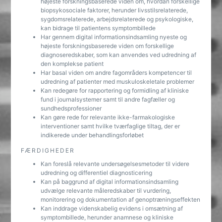
højeste forskningsbaserede viden om, hvordan forskellige
biopsykosociale faktorer, herunder livsstilsrelaterede,
sygdomsrelaterede, arbejdsrelaterede og psykologiske,
kan bidrage til patientens symptombillede
Har gennem digital informationsindsamling nyeste og
højeste forskningsbaserede viden om forskellige
diagnoseredskaber, som kan anvendes ved udredning af
den komplekse patient
Har basal viden om andre fagområders kompetencer til
udredning af patienter med muskuloskeletale problemer
Kan redegøre for rapportering og formidling af kliniske
fund i journalsystemer samt til andre fagfæller og
sundhedsprofessioner
Kan gøre rede for relevante ikke-farmakologiske
interventioner samt hvilke tværfaglige tiltag, der er
indikerede under behandlingsforløbet
FÆRDIGHEDER
Kan foreslå relevante undersøgelsesmetoder til videre
udredning og differentiel diagnosticering
Kan på baggrund af digital informationsindsamling
udvælge relevante måleredskaber til vurdering,
monitorering og dokumentation af genoptræningseffekten
Kan inddrage videnskabelig evidens i omsætning af
symptombillede, herunder anamnese og kliniske