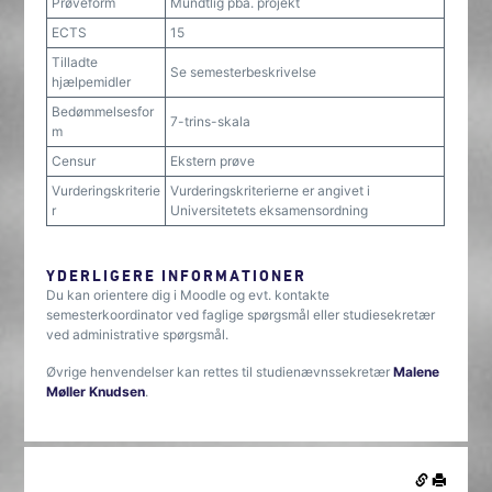
Prøveform
Mundtlig pba. projekt
ECTS
15
Tilladte
Se semesterbeskrivelse
hjælpemidler
Bedømmelsesfor
7-trins-skala
m
Censur
Ekstern prøve
Vurderingskriterie
Vurderingskriterierne er angivet i
r
Universitetets eksamensordning
YDERLIGERE INFORMATIONER
Du kan orientere dig i Moodle og evt. kontakte
semesterkoordinator ved faglige spørgsmål eller studiesekretær
ved administrative spørgsmål.
Øvrige henvendelser kan rettes til studienævnssekretær
Malene
Møller Knudsen
.