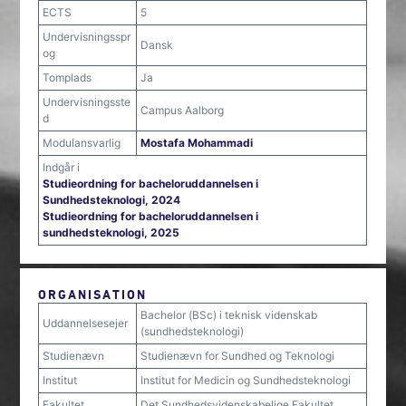
ECTS
5
Undervisningsspr
Dansk
og
Tomplads
Ja
Undervisningsste
Campus Aalborg
d
Modulansvarlig
Mostafa Mohammadi
Indgår i
Studieordning for bacheloruddannelsen i
Sundhedsteknologi, 2024
Studieordning for bacheloruddannelsen i
sundhedsteknologi, 2025
ORGANISATION
Bachelor (BSc) i teknisk videnskab
Uddannelsesejer
(sundhedsteknologi)
Studienævn
Studienævn for Sundhed og Teknologi
Institut
Institut for Medicin og Sundhedsteknologi
Fakultet
Det Sundhedsvidenskabelige Fakultet