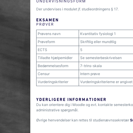
UNDERVISNINGSFORM
Der undervises i modulet jf. studieordningens § 17.
EKSAMEN
PRØVER
Prøvens navn
Kvantitativ fysiologi 1
Prøveform
Skriftlig eller mundtlig
ECTS
5
Tilladte hjælpemidler
Se semesterbeskrivelsen
Bedømmelsesform
7-trins-skala
Censur
Intern prøve
Vurderingskriterier
Vurderingskriterierne er angive
YDERLIGERE INFORMATIONER
Du kan orientere dig i Moodle og evt. kontakte semesterko
administrative spørgsmål.
Øvrige henvendelser kan rettes til studienævnssekretær
S