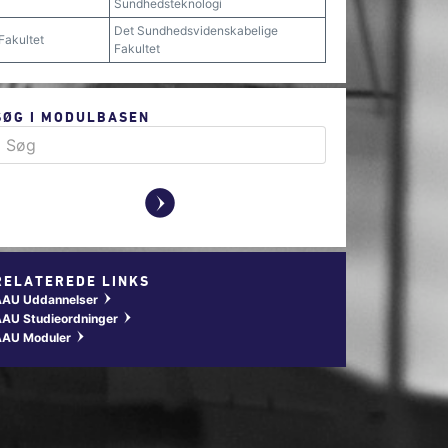
Sundhedsteknologi
Det Sundhedsvidenskabelige
Fakultet
Fakultet
SØG I MODULBASEN
y
RELATEREDE LINKS
AAU Uddannelser
w
AU Studieordninger
w
AAU Moduler
w