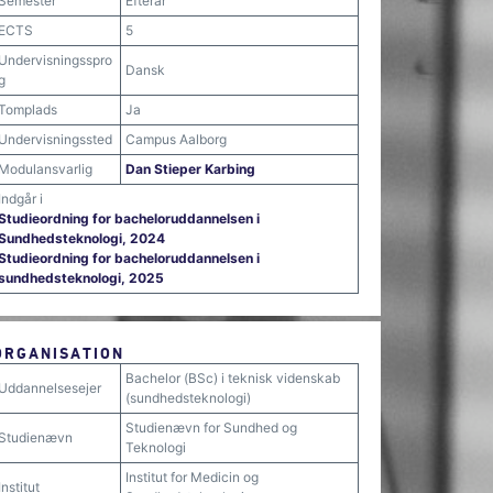
Semester
Efterår
ECTS
5
Undervisningsspro
Dansk
g
Tomplads
Ja
Undervisningssted
Campus Aalborg
Modulansvarlig
Dan Stieper Karbing
Indgår i
Studieordning for bacheloruddannelsen i
Sundhedsteknologi, 2024
Studieordning for bacheloruddannelsen i
sundhedsteknologi, 2025
ORGANISATION
Bachelor (BSc) i teknisk videnskab
Uddannelsesejer
(sundhedsteknologi)
Studienævn for Sundhed og
Studienævn
Teknologi
Institut for Medicin og
Institut