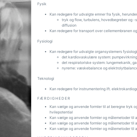
Fysik
Kan redegøre for udvalgte emner fra fysik, herunde
tryk og flow, turbulens, hovedbegreber og -
diffusion
Kan redegøre for transport over cellemembranen og
Fysiologi
Kan redegøre for udvalgte organsystemers fysiologi
det kardiovaskulære system: pumpevirkning
det respiratoriske system: lungemekanik, g
nyrerne: væskebalance og elektrolytbalanc
Teknologi
Kan redegøre for instrumentering ift. elektrokardiog
FÆRDIGHEDER
Kan vælge og anvende formler til at beregne tryk o
hvilepotential
Kan vælge og anvende formler og målemetoder til a
Kan vælge og anvende formler og målemetoder til at
Kan vælge og anvende formler og målemetoder til at