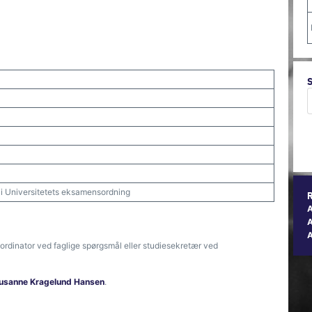
t i Universitetets eksamensordning
A
ordinator ved faglige spørgsmål eller studiesekretær ved
usanne Kragelund Hansen
.