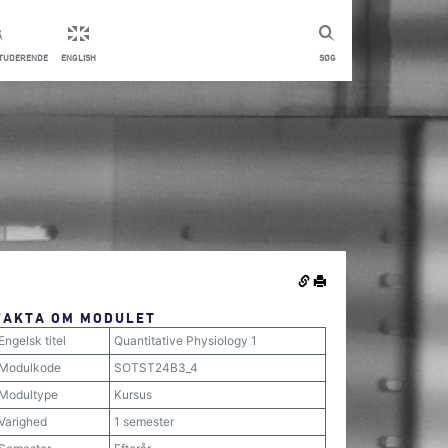
STUDERENDE
ENGLISH
SØG
FAKTA OM MODULET
Engelsk titel
Quantitative Physiology 1
Modulkode
SOTST24B3_4
Modultype
Kursus
Varighed
1 semester