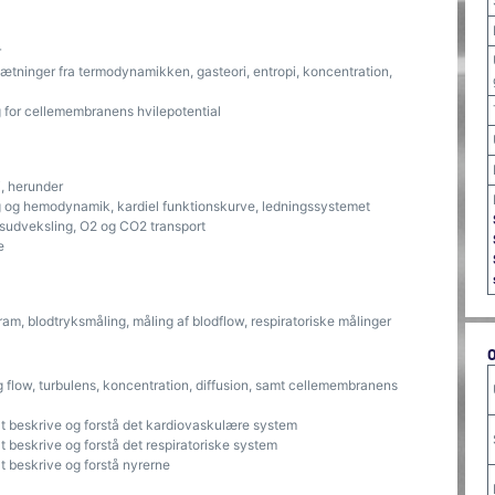
r
sætninger fra termodynamikken, gasteori, entropi, koncentration,
 for cellemembranens hvilepotential
, herunder
 og hemodynamik, kardiel funktionskurve, ledningssystemet
asudveksling, O2 og CO2 transport
e
ram, blodtryksmåling, måling af blodflow, respiratoriske målinger
g flow, turbulens, koncentration, diffusion, samt cellemembranens
t beskrive og forstå det kardiovaskulære system
 beskrive og forstå det respiratoriske system
 beskrive og forstå nyrerne