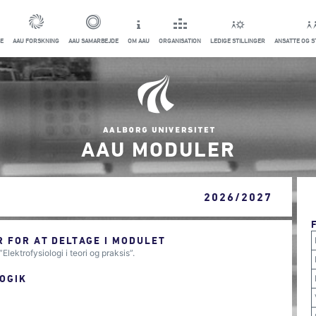
E
AAU FORSKNING
AAU SAMARBEJDE
OM AAU
ORGANISATION
LEDIGE STILLINGER
ANSATTE OG 
AAU MODULER
2026/2027
 FOR AT DELTAGE I MODULET
lektrofysiologi i teori og praksis”.
OGIK