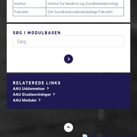
Institut
Institut for Medicin og Sundhedsteknologi
Fakultet
Det Sundhedsvidenskabelige Fakultet
SØG I MODULBASEN
y
RELATEREDE LINKS
AAU Uddannelser
w
AAU Studieordninger
w
AAU Moduler
w
t