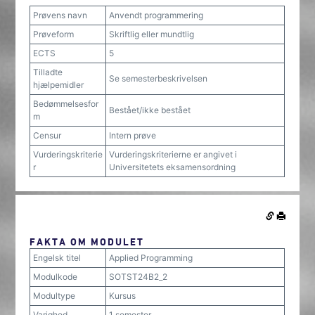
Prøvens navn
Anvendt programmering
Prøveform
Skriftlig eller mundtlig
ECTS
5
Tilladte
Se semesterbeskrivelsen
hjælpemidler
Bedømmelsesfor
Bestået/ikke bestået
m
Censur
Intern prøve
Vurderingskriterie
Vurderingskriterierne er angivet i
r
Universitetets eksamensordning
FAKTA OM MODULET
Engelsk titel
Applied Programming
Modulkode
SOTST24B2_2
Modultype
Kursus
Varighed
1 semester