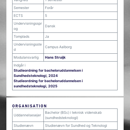
Semester
Forår
ECTS
5
Undervisningsspr
Dansk
og
Tomplads
Ja
Undervisningsste
Campus Aalborg
d
Modulansvarlig
Hans Struijk
Indgår i
Studieordning for bacheloruddannelsen i
Sundhedsteknologi, 2024
Studieordning for bacheloruddannelsen i
sundhedsteknologi, 2025
ORGANISATION
Bachelor (BSc) i teknisk videnskab
Uddannelsesejer
(sundhedsteknologi)
Studienævn
Studienævn for Sundhed og Teknologi