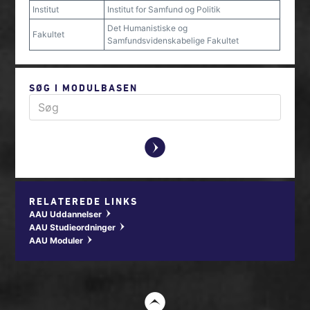
Institut
Institut for Samfund og Politik
Det Humanistiske og
Fakultet
Samfundsvidenskabelige Fakultet
SØG I MODULBASEN
y
RELATEREDE LINKS
AAU Uddannelser
w
AAU Studieordninger
w
AAU Moduler
w
t