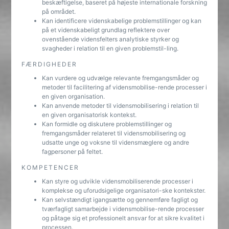
beskæftigelse, baseret på højeste internationale forskning
på området.
Kan identificere videnskabelige problemstillinger og kan
på et videnskabeligt grundlag reflektere over
ovenstående vidensfelters analytiske styrker og
svagheder i relation til en given problemstil-ling.
FÆRDIGHEDER
Kan vurdere og udvælge relevante fremgangsmåder og
metoder til facilitering af vidensmobilise-rende processer i
en given organisation.
Kan anvende metoder til vidensmobilisering i relation til
en given organisatorisk kontekst.
Kan formidle og diskutere problemstillinger og
fremgangsmåder relateret til vidensmobilisering og
udsatte unge og voksne til vidensmæglere og andre
fagpersoner på feltet.
KOMPETENCER
Kan styre og udvikle vidensmobiliserende processer i
komplekse og uforudsigelige organisatori-ske kontekster.
Kan selvstændigt igangsætte og gennemføre fagligt og
tværfagligt samarbejde i vidensmobilise-rende processer
og påtage sig et professionelt ansvar for at sikre kvalitet i
processen.