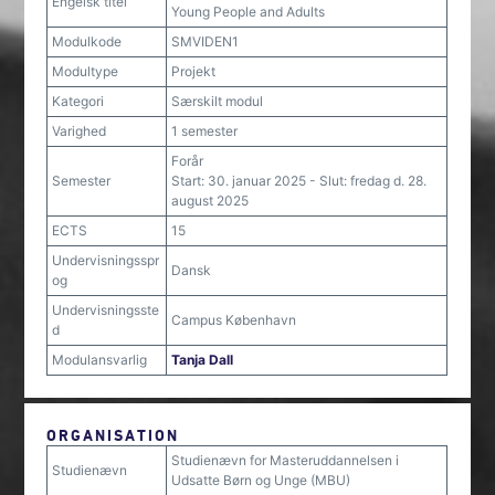
Engelsk titel
Young People and Adults
Modulkode
SMVIDEN1
Modultype
Projekt
Kategori
Særskilt modul
Varighed
1 semester
Forår
Semester
Start: 30. januar 2025 - Slut: fredag d. 28.
august 2025
ECTS
15
Undervisningsspr
Dansk
og
Undervisningsste
Campus København
d
Modulansvarlig
Tanja Dall
ORGANISATION
Studienævn for Masteruddannelsen i
Studienævn
Udsatte Børn og Unge (MBU)