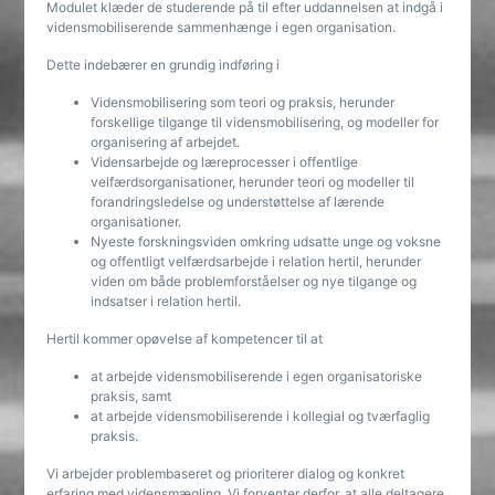
Modulet klæder de studerende på til efter uddannelsen at indgå i
vidensmobiliserende sammenhænge i egen organisation.
Dette indebærer en grundig indføring i
Vidensmobilisering som teori og praksis, herunder
forskellige tilgange til vidensmobilisering, og modeller for
organisering af arbejdet.
Vidensarbejde og læreprocesser i offentlige
velfærdsorganisationer, herunder teori og modeller til
forandringsledelse og understøttelse af lærende
organisationer.
Nyeste forskningsviden omkring udsatte unge og voksne
og offentligt velfærdsarbejde i relation hertil, herunder
viden om både problemforståelser og nye tilgange og
indsatser i relation hertil.
Hertil kommer opøvelse af kompetencer til at
at arbejde vidensmobiliserende i egen organisatoriske
praksis, samt
at arbejde vidensmobiliserende i kollegial og tværfaglig
praksis.
Vi arbejder problembaseret og prioriterer dialog og konkret
erfaring med vidensmægling. Vi forventer derfor, at alle deltagere