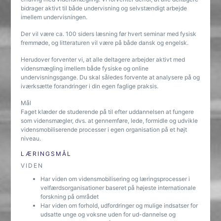
bidrager aktivt til både undervisning og selvstændigt arbejde
imellem undervisningen.
Der vil være ca. 100 siders læsning før hvert seminar med fysisk
fremmøde, og litteraturen vil være på både dansk og engelsk.
Herudover forventer vi, at alle deltagere arbejder aktivt med
vidensmægling imellem både fysiske og online
undervisningsgange. Du skal således forvente at analysere på og
iværksætte forandringer i din egen faglige praksis.
Mål
Faget klæder de studerende på til efter uddannelsen at fungere
som vidensmægler, dvs. at gennemføre, lede, formidle og udvikle
vidensmobiliserende processer i egen organisation på et højt
niveau.
LÆRINGSMÅL
VIDEN
Har viden om vidensmobilisering og læringsprocesser i
velfærdsorganisationer baseret på højeste internationale
forskning på området
Har viden om forhold, udfordringer og mulige indsatser for
udsatte unge og voksne uden for ud-dannelse og