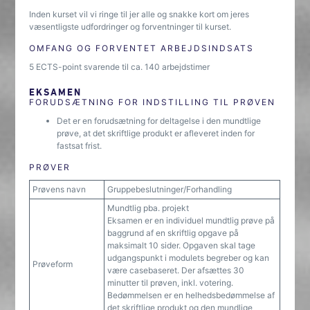
Inden kurset vil vi ringe til jer alle og snakke kort om jeres
væsentligste udfordringer og forventninger til kurset.
OMFANG OG FORVENTET ARBEJDSINDSATS
5 ECTS-point svarende til ca. 140 arbejdstimer
EKSAMEN
FORUDSÆTNING FOR INDSTILLING TIL PRØVEN
Det er en forudsætning for deltagelse i den mundtlige
prøve, at det skriftlige produkt er afleveret inden for
fastsat frist.
PRØVER
Prøvens navn
Gruppebeslutninger/Forhandling
Mundtlig pba. projekt
Eksamen er en individuel mundtlig prøve på
baggrund af en skriftlig opgave på
maksimalt 10 sider. Opgaven skal tage
udgangspunkt i modulets begreber og kan
Prøveform
være casebaseret. Der afsættes 30
minutter til prøven, inkl. votering.
Bedømmelsen er en helhedsbedømmelse af
det skriftlige produkt og den mundlige