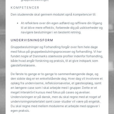
KOMPETENCER
Den studerende skal gennem modulet opnå
kompetencer
til:
At reflektere over din egen adfærd og raffinere din tilgang
til at blive mere effektiv, forberede dig på usikkerheder og
navigere beslutninger i en bestemt retning.
UNDERVISNINGSFORM
Gruppebeslutninger og Forhandling forgår over fem hele dage
med fokus på gruppebeslutningsprocesser og forhandling. Vi har
fundet nogle af Danmarks stærkeste profiler indenfor forhandling,
både hvad angår forskning og praksis, til at give indspark som
gæsteforelæsere.
De første to gange er to gange to sammenhængende dage, og
den sidste dag er en enkeltstående dag. Hver dag vil involvere et
oplæg fra underviserne, refleksionsøvelse, et gæsteoplæg, samt
en længere case som I skal arbejde med i grupper. Dette er et
meget interaktivt kursus med fokus på cases og øvelser.
Undervisningen er på dansk, men du skal regne med at noget af
undervisningsmaterialet samt case-studier vil være på engelsk.
Du skal regne med mellem modulerne at arbejde med opgaver i
egen praksis.