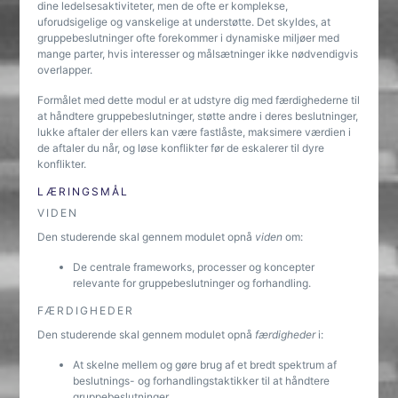
dine ledelsesaktiviteter, men de ofte er komplekse,
uforudsigelige og vanskelige at understøtte. Det skyldes, at
gruppebeslutninger ofte forekommer i dynamiske miljøer med
mange parter, hvis interesser og målsætninger ikke nødvendigvis
overlapper.
Formålet med dette modul er at udstyre dig med færdighederne til
at håndtere gruppebeslutninger, støtte andre i deres beslutninger,
lukke aftaler der ellers kan være fastlåste, maksimere værdien i
de aftaler du når, og løse konflikter før de eskalerer til dyre
konflikter.
LÆRINGSMÅL
VIDEN
Den studerende skal gennem modulet opnå
viden
om:
De centrale frameworks, processer og koncepter
relevante for gruppebeslutninger og forhandling.
FÆRDIGHEDER
Den studerende skal gennem modulet opnå
færdigheder
i:
At skelne mellem og gøre brug af et bredt spektrum af
beslutnings- og forhandlingstaktikker til at håndtere
gruppebeslutninger.