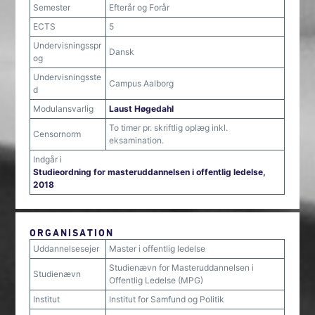
Semester
Efterår og Forår
ECTS
5
Undervisningsspr
Dansk
og
Undervisningsste
Campus Aalborg
d
Modulansvarlig
Laust Høgedahl
To timer pr. skriftlig oplæg inkl.
Censornorm
eksamination.
Indgår i
Studieordning for masteruddannelsen i offentlig ledelse,
2018
ORGANISATION
Uddannelsesejer
Master i offentlig ledelse
Studienævn for Masteruddannelsen i
Studienævn
Offentlig Ledelse (MPG)
Institut
Institut for Samfund og Politik