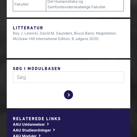
Det Humanistiske og
Fakultet
Samfundsvidenskabelige Fakultet
LITTERATUR
Roy J. Lewicki, David M. Saunders, Bruce Barry: Negotiation.
McGraw-Hill International Edition. 8. udgave 2020.
SØG I MODULBASEN
y
RELATEREDE LINKS
AAU Uddannelser
w
AAU Studieordninger
w
AAU Moduler
w