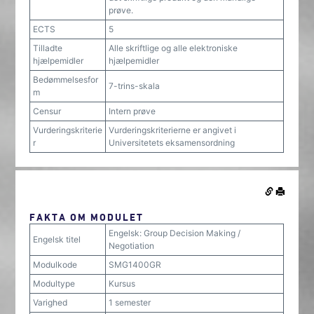
prøve.
ECTS
5
Tilladte
Alle skriftlige og alle elektroniske
hjælpemidler
hjælpemidler
Bedømmelsesfor
7-trins-skala
m
Censur
Intern prøve
Vurderingskriterie
Vurderingskriterierne er angivet i
r
Universitetets eksamensordning
FAKTA OM MODULET
Engelsk: Group Decision Making /
Engelsk titel
Negotiation
Modulkode
SMG1400GR
Modultype
Kursus
Varighed
1 semester