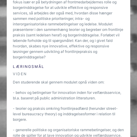
fokus især er på betydningen af frontmedarbejdernes rolle og
borgerinddragelse for at udvikle effektive og responsive
services, så arbejdes der også med, hvordan disse hænger
sammen med politiske prioriteringer, intra- og
interorganisatoriske rammebetingelser og ledelse. Modulet
præsenterer i den sammenhæng teorier og begreber om frontlinje
praksis (samt ledelsen heraf) og borgerinddragelse. Forløbet vil
løbende forholde sig til spørgsmålet: Kan der, og i givet fald
hvordan, skabes nye innovative, effektive og responsive
løsninger gennem udvikling af frontlinjepraksis og
borgerinddragelse?
LÆRINGSMÅL
VIDEN
Den studerende skal gennem modulet opnå viden om:
- behov og betingelser for innovation inden for velfærdsservice,
bl.a. baseret på public administration litteraturen.
- teorier og praksis omkring frontlinjeadfærd (herunder street-
level bureaucracy theory) og inddragelsesformer i relation til
borgere.
- generelle politiske og organisatoriske rammebetingelser, og den
rolle de spiller for at lave innovation og udvikle velfærdsservice.