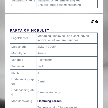
Vurderingskriterie
Vurderingskriterierne er angivet i
r
Universitetets eksamensordning
FAKTA OM MODULET
Managing Employee- and User-driven
Engelsk titel
Innovation of Welfare Services
Modulkode
SMG140096F
Modultype
Kursus
Varighed
1 semester
Semester
Forår
ECTS
5
Undervisningsspr
Dansk
og
Undervisningsste
Campus Aalborg
d
Modulansvarlig
Flemming Larsen
To timer pr. skriftligt oplæg inkl.