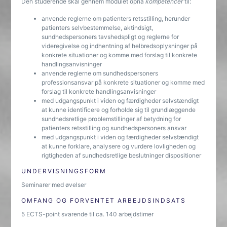
Den studerende skal gennem modulet opnå
kompetencer
til:
anvende reglerne om patienters retsstilling, herunder
patienters selvbestemmelse, aktindsigt,
sundhedspersoners tavshedspligt og reglerne for
videregivelse og indhentning af helbredsoplysninger på
konkrete situationer og komme med forslag til konkrete
handlingsanvisninger
anvende reglerne om sundhedspersoners
professionsansvar på konkrete situationer og komme med
forslag til konkrete handlingsanvisninger
med udgangspunkt i viden og færdigheder selvstændigt
at kunne identificere og forholde sig til grundlæggende
sundhedsretlige problemstillinger af betydning for
patienters retsstilling og sundhedspersoners ansvar
med udgangspunkt i viden og færdigheder selvstændigt
at kunne forklare, analysere og vurdere lovligheden og
rigtigheden af sundhedsretlige beslutninger dispositioner
UNDERVISNINGSFORM
Seminarer med øvelser
OMFANG OG FORVENTET ARBEJDSINDSATS
5 ECTS-point svarende til ca. 140 arbejdstimer