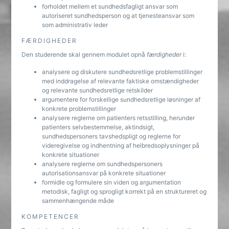
forholdet mellem et sundhedsfagligt ansvar som
autoriseret sundhedsperson og at tjenesteansvar som
som administrativ leder
FÆRDIGHEDER
Den studerende skal gennem modulet opnå
færdigheder
i:
analysere og diskutere sundhedsretlige problemstillinger
med inddragelse af relevante faktiske omstændigheder
og relevante sundhedsretlige retskilder
argumentere for forskellige sundhedsretlige løsninger af
konkrete problemstillinger
analysere reglerne om patienters retsstilling, herunder
patienters selvbestemmelse, aktindsigt,
sundhedspersoners tavshedspligt og reglerne for
videregivelse og indhentning af helbredsoplysninger på
konkrete situationer
analysere reglerne om sundhedspersoners
autorisationsansvar på konkrete situationer
formidle og formulere sin viden og argumentation
metodisk, fagligt og sprogligt korrekt på en struktureret og
sammenhængende måde
KOMPETENCER