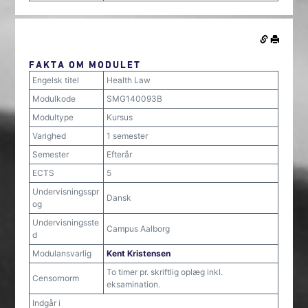
FAKTA OM MODULET
Engelsk titel
Health Law
Modulkode
SMG140093B
Modultype
Kursus
Varighed
1 semester
Semester
Efterår
ECTS
5
Undervisningsspr
Dansk
og
Undervisningsste
Campus Aalborg
d
Modulansvarlig
Kent Kristensen
To timer pr. skriftlig oplæg inkl.
Censornorm
eksamination.
Indgår i