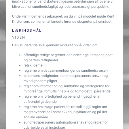
implikationer bliver diskuteret ligesom betydningen af lovene vil
blive sat i et sundhedsfagligt og ledelsesmæssigt perspektiv.
Undervisningen er casebaseret, og du vil på modulet møde Kent
Kristensen, som er en af landets førende eksperter på området.
LÆRINGSMÅL
VIDEN
Den studerende skal gennem modulet opnå
viden
om:
offentlige retlige begreber, herunder legalitetsprincippet
og parters rettigheder
retskilderne
reglerne om det sammenhængende sundhedsvæsen
patienters rettigheder, sundhedspersoners ansvar og
myndigheders pligter
regler om information og samtykke og særreglerne for
mindreårige, fornuftsinhabile og forholdet til pårørende
reglerne om fortrolighed og behandlingsophør af
uafvendeligt døende
reglerne om svage patienters retsstilling jf. regler om
magtanvendelse i somatikken, psykiatrien og på det
sociale område.
sundhedspersoners autorisationsansvar og regler for
udarbejdelse af instrukser