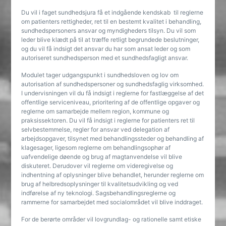
Du vil i faget sundhedsjura få et indgående kendskab til reglerne
om patienters rettigheder, ret til en bestemt kvalitet i behandling,
sundhedspersoners ansvar og myndigheders tilsyn. Du vil som
leder blive klædt på til at træffe retligt begrundede beslutninger,
og du vil få indsigt det ansvar du har som ansat leder og som
autoriseret sundhedsperson med et sundhedsfagligt ansvar.
Modulet tager udgangspunkt i sundhedsloven og lov om
autorisation af sundhedspersoner og sundhedsfaglig virksomhed.
I undervisningen vil du få indsigt i reglerne for fastlæggelse af det
offentlige serviceniveau, prioritering af de offentlige opgaver og
reglerne om samarbejde mellem region, kommune og
praksissektoren. Du vil få indsigt i reglerne for patienters ret til
selvbestemmelse, regler for ansvar ved delegation af
arbejdsopgaver, tilsynet med behandlingssteder og behandling af
klagesager, ligesom reglerne om behandlingsophør af
uafvendelige døende og brug af magtanvendelse vil blive
diskuteret. Derudover vil reglerne om videregivelse og
indhentning af oplysninger blive behandlet, herunder reglerne om
brug af helbredsoplysninger til kvalitetsudvikling og ved
indførelse af ny teknologi. Sagsbehandlingsreglerne og
rammerne for samarbejdet med socialområdet vil blive inddraget.
For de berørte områder vil lovgrundlag- og rationelle samt etiske