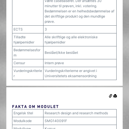
være casebaseret. Der afsættes 30
minutter til prøven, inkl. votering.
Bedømmelsen er en helhedsbedømmelse af
det skriftlige produkt og den mundlige
prøve.
ECTS
3
Tilladte
Alle skriftlige og alle elektroniske
hjælpemidler
hjælpemidler
Bedømmelsesfor
Bestået/ikke bestået
m
Censur
Intern prøve
Vurderingskriterie
Vurderingskriterierne er angivet i
r
Universitetets eksamensordning
FAKTA OM MODULET
Engelsk titel
Research design and research methods
Modulkode
SMG140091F
Modultype
Kursus