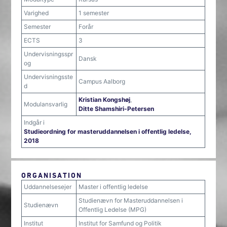
Varighed
1 semester
Semester
Forår
ECTS
3
Undervisningsspr
Dansk
og
Undervisningsste
Campus Aalborg
d
Kristian Kongshøj
,
Modulansvarlig
Ditte Shamshiri-Petersen
Indgår i
Studieordning for masteruddannelsen i offentlig ledelse,
2018
ORGANISATION
Uddannelsesejer
Master i offentlig ledelse
Studienævn for Masteruddannelsen i
Studienævn
Offentlig Ledelse (MPG)
Institut
Institut for Samfund og Politik