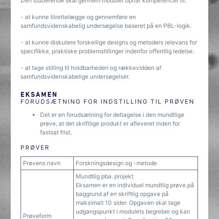
Den studerende skal gennem modulet opnår kompetencer til:
- at kunne tilrettelægge og gennemføre en
samfundsvidenskabelig undersøgelse baseret på en PBL-logik.
- at kunne diskutere forskellige designs og metoders relevans for
specifikke, praktiske problemstillinger indenfor offentlig ledelse.
- at tage stilling til holdbarheden og rækkevidden af
samfundsvidenskabelige undersøgelser.
EKSAMEN
FORUDSÆTNING FOR INDSTILLING TIL PRØVEN
Det er en forudsætning for deltagelse i den mundtlige
prøve, at det skriftlige produkt er afleveret inden for
fastsat frist.
PRØVER
Prøvens navn
Forskningsdesign og -metode
Mundtlig pba. projekt
Eksamen er en individuel mundtlig prøve på
baggrund af en skriftlig opgave på
maksimalt 10 sider. Opgaven skal tage
udgangspunkt i modulets begreber og kan
Prøveform