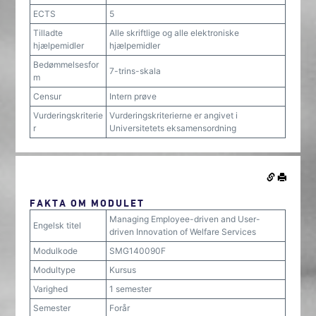
ECTS
5
Tilladte
Alle skriftlige og alle elektroniske
hjælpemidler
hjælpemidler
Bedømmelsesfor
7-trins-skala
m
Censur
Intern prøve
Vurderingskriterie
Vurderingskriterierne er angivet i
r
Universitetets eksamensordning
FAKTA OM MODULET
Managing Employee-driven and User-
Engelsk titel
driven Innovation of Welfare Services
Modulkode
SMG140090F
Modultype
Kursus
Varighed
1 semester
Semester
Forår