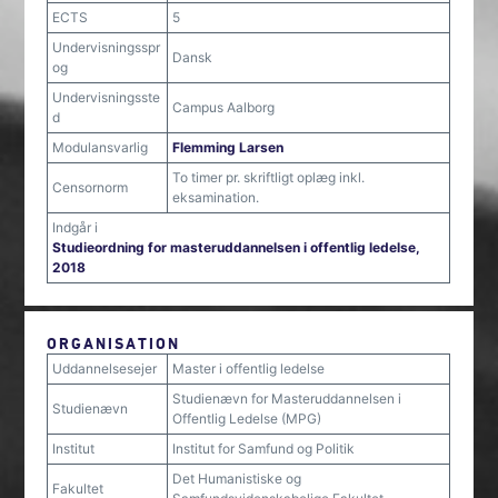
ECTS
5
Undervisningsspr
Dansk
og
Undervisningsste
Campus Aalborg
d
Modulansvarlig
Flemming Larsen
To timer pr. skriftligt oplæg inkl.
Censornorm
eksamination.
Indgår i
Studieordning for masteruddannelsen i offentlig ledelse,
2018
ORGANISATION
Uddannelsesejer
Master i offentlig ledelse
Studienævn for Masteruddannelsen i
Studienævn
Offentlig Ledelse (MPG)
Institut
Institut for Samfund og Politik
Det Humanistiske og
Fakultet