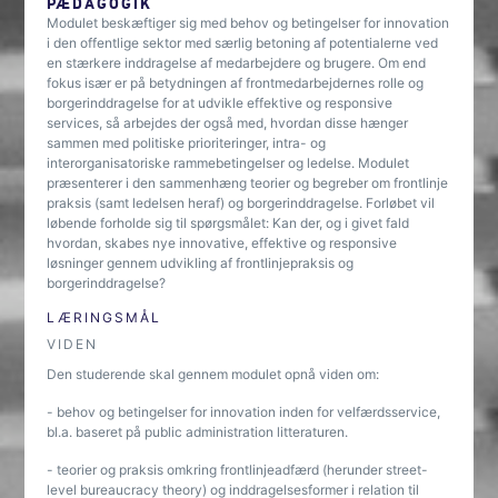
PÆDAGOGIK
Modulet beskæftiger sig med behov og betingelser for innovation
i den offentlige sektor med særlig betoning af potentialerne ved
en stærkere inddragelse af medarbejdere og brugere. Om end
fokus især er på betydningen af frontmedarbejdernes rolle og
borgerinddragelse for at udvikle effektive og responsive
services, så arbejdes der også med, hvordan disse hænger
sammen med politiske prioriteringer, intra- og
interorganisatoriske rammebetingelser og ledelse. Modulet
præsenterer i den sammenhæng teorier og begreber om frontlinje
praksis (samt ledelsen heraf) og borgerinddragelse. Forløbet vil
løbende forholde sig til spørgsmålet: Kan der, og i givet fald
hvordan, skabes nye innovative, effektive og responsive
løsninger gennem udvikling af frontlinjepraksis og
borgerinddragelse?
LÆRINGSMÅL
VIDEN
Den studerende skal gennem modulet opnå viden om:
- behov og betingelser for innovation inden for velfærdsservice,
bl.a. baseret på public administration litteraturen.
- teorier og praksis omkring frontlinjeadfærd (herunder street-
level bureaucracy theory) og inddragelsesformer i relation til