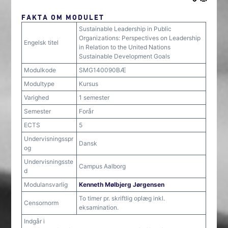
FAKTA OM MODULET
Sustainable Leadership in Public
Organizations: Perspectives on Leadership
Engelsk titel
in Relation to the United Nations
Sustainable Development Goals
Modulkode
SMG140090BÆ
Modultype
Kursus
Varighed
1 semester
Semester
Forår
ECTS
5
Undervisningsspr
Dansk
og
Undervisningsste
Campus Aalborg
d
Modulansvarlig
Kenneth Mølbjerg Jørgensen
To timer pr. skriftlig oplæg inkl.
Censornorm
eksamination.
Indgår i