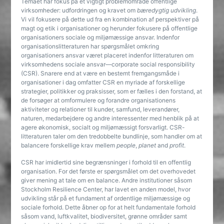
Temaet har fokus på et vigtigt problemområde offentlige
virksomheder: udfordringen og kravet om
bæredygtig udvikling
.
Vi vil fokusere på dette ud fra en kombination af perspektiver på
magt og etik i organisationer og herunder fokusere på offentlige
organisationers sociale og miljømæssige ansvar. Indenfor
organisationslitteraturen har spørgsmålet omkring
organisationers ansvar været placeret indenfor litteraturen om
virksomhedens sociale ansvar—corporate social responsibility
(CSR). Snarere end at være en bestemt fremgangsmåde i
organisationer i dag omfatter CSR en myriade af forskellige
strategier, politikker og praksisser, som er fælles i den forstand, at
de forsøger at omformulere og forandre organisationens
aktiviteter og relationer til kunder, samfund, leverandører,
naturen, medarbejdere og andre interessenter med henblik på at
agere økonomisk, socialt og miljømæssigt forsvarligt. CSR-
litteraturen taler om den tredobbelte bundlinje, som handler om at
balancere forskellige krav mellem
people
,
planet
and
profit
.
CSR har imidlertid sine begrænsninger i forhold til en offentlig
organisation. For det første er spørgsmålet om det overhovedet
giver mening at tale om en balance. Andre institutioner såsom
Stockholm Resilience Center, har lavet en anden model, hvor
udvikling står på et fundament af ordentlige miljømæssige og
sociale forhold. Dette åbner op for at helt fundamentale forhold
såsom vand, luftkvalitet, biodiversitet, grønne områder samt