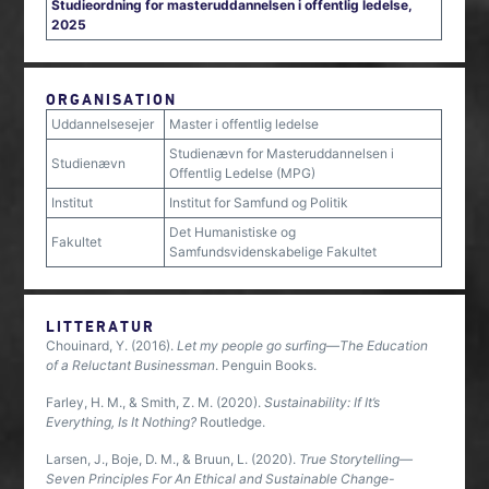
Studieordning for masteruddannelsen i offentlig ledelse,
2025
ORGANISATION
Uddannelsesejer
Master i offentlig ledelse
Studienævn for Masteruddannelsen i
Studienævn
Offentlig Ledelse (MPG)
Institut
Institut for Samfund og Politik
Det Humanistiske og
Fakultet
Samfundsvidenskabelige Fakultet
LITTERATUR
Chouinard, Y. (2016).
Let my people go surfing—The Education
of a Reluctant Businessman
. Penguin Books.
Farley, H. M., & Smith, Z. M. (2020).
Sustainability: If It’s
Everything, Is It Nothing?
Routledge.
Larsen, J., Boje, D. M., & Bruun, L. (2020).
True Storytelling—
Seven Principles For An Ethical and Sustainable Change-