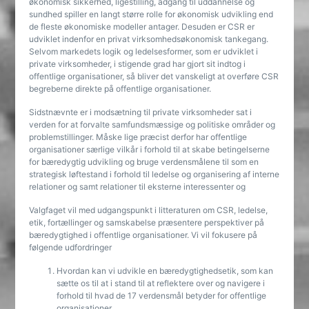
økonomisk sikkerhed, ligestilling, adgang til uddannelse og
sundhed spiller en langt større rolle for økonomisk udvikling end
de fleste økonomiske modeller antager. Desuden er CSR er
udviklet indenfor en privat virksomhedsøkonomisk tankegang.
Selvom markedets logik og ledelsesformer, som er udviklet i
private virksomheder, i stigende grad har gjort sit indtog i
offentlige organisationer, så bliver det vanskeligt at overføre CSR
begreberne direkte på offentlige organisationer.
Sidstnævnte er i modsætning til private virksomheder sat i
verden for at forvalte samfundsmæssige og politiske områder og
problemstillinger. Måske lige præcist derfor har offentlige
organisationer særlige vilkår i forhold til at skabe betingelserne
for bæredygtig udvikling og bruge verdensmålene til som en
strategisk løftestand i forhold til ledelse og organisering af interne
relationer og samt relationer til eksterne interessenter og
Valgfaget vil med udgangspunkt i litteraturen om CSR, ledelse,
etik, fortællinger og samskabelse præsentere perspektiver på
bæredygtighed i offentlige organisationer. Vi vil fokusere på
følgende udfordringer
Hvordan kan vi udvikle en bæredygtighedsetik, som kan
sætte os til at i stand til at reflektere over og navigere i
forhold til hvad de 17 verdensmål betyder for offentlige
organisationer.