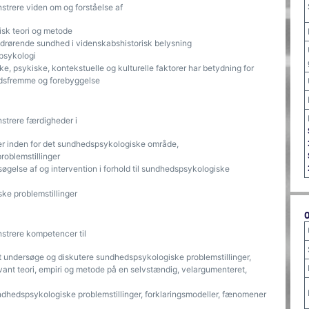
strere viden om og forståelse af
isk teori og metode
drørende sundhed i videnskabshistorisk belysning
spsykologi
e, psykiske, kontekstuelle og kulturelle faktorer har betydning for
edsfremme og forebyggelse
strere færdigheder i
ier inden for det sundhedspsykologiske område,
roblemstillinger
rsøgelse af og intervention i forhold til sundhedspsykologiske
ke problemstillinger
strere kompetencer til
t undersøge og diskutere sundhedspsykologiske problemstillinger,
vant teori, empiri og metode på en selvstændig, velargumenteret,
 sundhedspsykologiske problemstillinger, forklaringsmodeller, fænomener