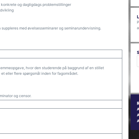
 konkrete og dagligdags problemstillinger
dvikling
P
a
n suppleres med øvelsesseminarer og seminarundervisning.
emmeopgave, hvor den studerende på baggrund af en stillet
et eller flere spørgsmål inden for fagområdet.
inator og censor.
A