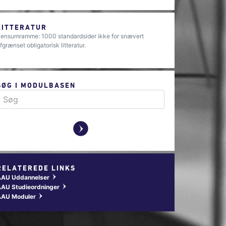
LITTERATUR
ensumramme: 1000 standardsider ikke for snævert
fgrænset obligatorisk litteratur.
SØG I MODULBASEN
y
RELATEREDE LINKS
AAU Uddannelser
w
AU Studieordninger
w
AAU Moduler
w