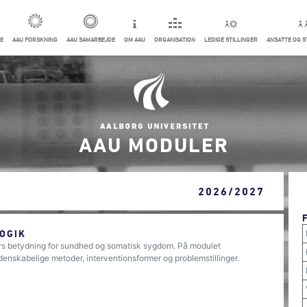
E
AAU FORSKNING
AAU SAMARBEJDE
OM AAU
ORGANISATION
LEDIGE STILLINGER
ANSATTE OG 
AAU MODULER
2026/2027
OGIK
ers betydning for sundhed og somatisk sygdom. På modulet
idenskabelige metoder, interventionsformer og problemstillinger.