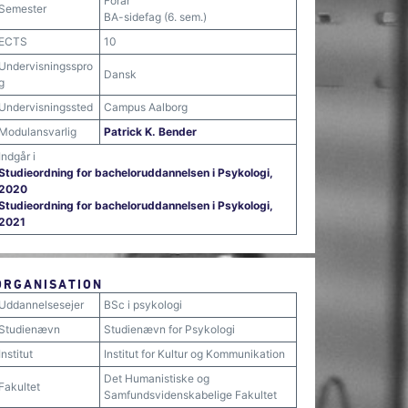
Forår
Semester
BA-sidefag (6. sem.)
ECTS
10
Undervisningsspro
Dansk
g
Undervisningssted
Campus Aalborg
Modulansvarlig
Patrick K. Bender
Indgår i
Studieordning for bacheloruddannelsen i Psykologi,
2020
Studieordning for bacheloruddannelsen i Psykologi,
2021
ORGANISATION
Uddannelsesejer
BSc i psykologi
Studienævn
Studienævn for Psykologi
Institut
Institut for Kultur og Kommunikation
Det Humanistiske og
Fakultet
Samfundsvidenskabelige Fakultet