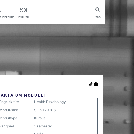
STUDERENDE
ENGLISH
SØG
FAKTA OM MODULET
Engelsk titel
Health Psychology
Modulkode
SIPSY20208
Modultype
Kursus
Varighed
1 semester