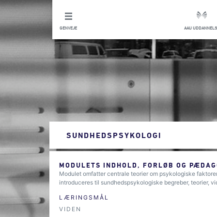
GENVEJE
AAU UDDANNELS
SUNDHEDSPSYKOLOGI
MODULETS INDHOLD, FORLØB OG PÆDAG
Modulet omfatter centrale teorier om psykologiske faktor
introduceres til sundhedspsykologiske begreber, teorier, v
LÆRINGSMÅL
VIDEN