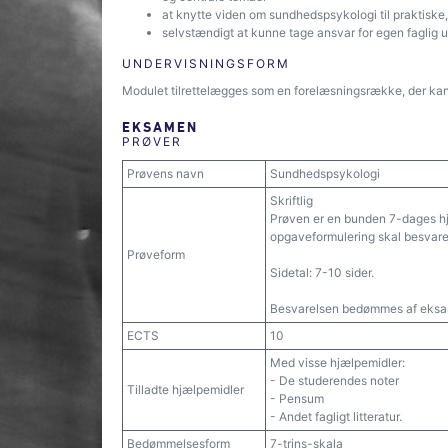
at knytte viden om sundhedspsykologi til praktiske,
selvstændigt at kunne tage ansvar for egen faglig u
UNDERVISNINGSFORM
Modulet tilrettelægges som en forelæsningsrække, der ka
EKSAMEN
PRØVER
Prøvens navn
Sundhedspsykologi
Skriftlig
Prøven er en bunden 7-dages hj
opgaveformulering skal besvare 
Prøveform
Sidetal: 7-10 sider.
Besvarelsen bedømmes af eksam
ECTS
10
Med visse hjælpemidler:
- De studerendes noter
Tilladte hjælpemidler
- Pensum
- Andet fagligt litteratur.
Bedømmelsesform
7-trins-skala