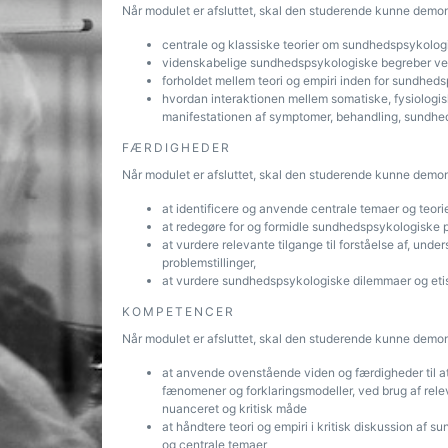
Når modulet er afsluttet, skal den studerende kunne demon
centrale og klassiske teorier om sundhedspsykolog
videnskabelige sundhedspsykologiske begreber ve
forholdet mellem teori og empiri inden for sundhed
hvordan interaktionen mellem somatiske, fysiologisk
manifestationen af symptomer, behandling, sundh
FÆRDIGHEDER
Når modulet er afsluttet, skal den studerende kunne demon
at identificere og anvende centrale temaer og teor
at redegøre for og formidle sundhedspsykologiske p
at vurdere relevante tilgange til forståelse af, unde
problemstillinger,
at vurdere sundhedspsykologiske dilemmaer og etis
KOMPETENCER
Når modulet er afsluttet, skal den studerende kunne demon
at anvende ovenstående viden og færdigheder til a
fænomener og forklaringsmodeller, ved brug af rele
nuanceret og kritisk måde
at håndtere teori og empiri i kritisk diskussion af
og centrale temaer