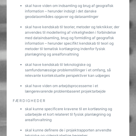
skal have viden om indsamling og brug af geografisk
information – herunder indsigt i det danske
geodataområdes opgaver og datasamlinger
skal have kendskab til teorier, metoder og teknikker, der
anvendes til modellering af virkelighe­den i forbindelse
med dataindsamling, brug og formidling af geografisk
information – herunder specifikt kendskab til teori og
metoder til tematisk kortlægning indenfor fysisk
planlægning og arealforvaltning
skal have kendskab til teknologiske og
samfundsmæssige problemstillinger i et omfang, så
relevante kontekstuelle perspektiver kan udpeges
skal have viden om arbejdsprocesserne i et
længerevarende problembaseret projektarbejde
FÆRDIGHEDER
skal kunne specificere kravene til en kortløsning og
udarbejde et kort relateret til fysisk planlægning og
arealforvaltning
skal kunne definere de i projektrapporten anvendte
tekniske og videnskabelige begreber