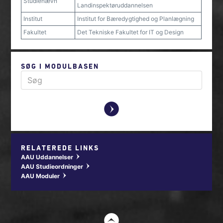
Studienævn
Landinspektøruddannelsen
Institut
Institut for Bæredygtighed og Planlægning
Fakultet
Det Tekniske Fakultet for IT og Design
SØG I MODULBASEN
y
RELATEREDE LINKS
AAU Uddannelser
w
AAU Studieordninger
w
AAU Moduler
w
t