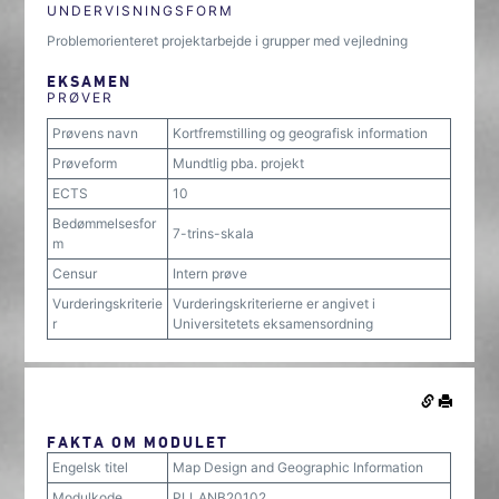
UNDERVISNINGSFORM
Problemorienteret projektarbejde i grupper med vejledning
EKSAMEN
PRØVER
Prøvens navn
Kortfremstilling og geografisk information
Prøveform
Mundtlig pba. projekt
ECTS
10
Bedømmelsesfor
7-trins-skala
m
Censur
Intern prøve
Vurderingskriterie
Vurderingskriterierne er angivet i
r
Universitetets eksamensordning
FAKTA OM MODULET
Engelsk titel
Map Design and Geographic Information
Modulkode
PLLANB20102