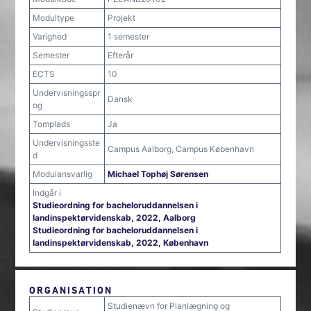
Modultype
Projekt
Varighed
1 semester
Semester
Efterår
ECTS
10
Undervisningsspr
Dansk
og
Tomplads
Ja
Undervisningsste
Campus Aalborg, Campus København
d
Modulansvarlig
Michael Tophøj Sørensen
Indgår i
Studieordning for bacheloruddannelsen i
landinspektørvidenskab, 2022, Aalborg
Studieordning for bacheloruddannelsen i
landinspektørvidenskab, 2022, København
ORGANISATION
Studienævn for Planlægning og