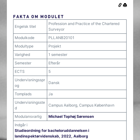
FAKTA OM MODULET
Profession and Practice of the Chartered
Engelsk titel
Surveyor
Modulkode
PLLANB20101
Modultype
Projekt
Varighed
1 semester
Semester
Efterår
ECTS
5
Undervisningsspr
Dansk
og
Tomplads
Ja
Undervisningsste
Campus Aalborg, Campus København
d
Modulansvarlig
Michael Tophøj Sørensen
Indgår i
Studieordning for bacheloruddannelsen i
landinspektørvidenskab, 2022, Aalborg