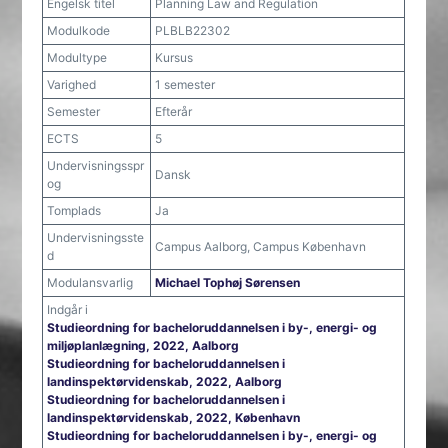
Engelsk titel
Planning Law and Regulation
Modulkode
PLBLB22302
Modultype
Kursus
Varighed
1 semester
Semester
Efterår
ECTS
5
Undervisningsspr
Dansk
og
Tomplads
Ja
Undervisningsste
Campus Aalborg, Campus København
d
Modulansvarlig
Michael Tophøj Sørensen
Indgår i
Studieordning for bacheloruddannelsen i by-, energi- og
miljøplanlægning, 2022, Aalborg
Studieordning for bacheloruddannelsen i
landinspektørvidenskab, 2022, Aalborg
Studieordning for bacheloruddannelsen i
landinspektørvidenskab, 2022, København
Studieordning for bacheloruddannelsen i by-, energi- og