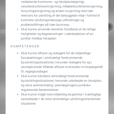
vedrørende kommune- og lokalplanlægning),
naturbeskyttelseslovgivning, miljøbeskyttelseslovgivning,
forsyningslovgivning og anden lovgivning med nær
relevans for udvikling af det bebyggede miljø i forhold til
konkrete udviklingsmæssige udfordringer og
problemstillinger på især byniveau
Skal kunne anvende teoretisk forståelse af de retlige
muligheder og begrænsninger i udarbejdelsen af en
juridisk holdbar lokalplan
KOMPETENCER
Skal kunne afklare og redegøre for de miljøretlige
forudsætninger i almindeligt forekommende
byudviklingssituationer, herunder redegøre for og i
ukomplicerede tilfælde afklare eventuelle tvivlsspørgsmål
ift. regelgrundlaget
Skal kunne håndtere almindeligt forekommende
byudviklingssituationer, herunder udarbejde en lokalplan,
og sikre sammenhæng i planlægningens juridiske
regulerende bestemmelser
Skal kunne indgå med miljøretlig ekspertise i tværfaglige
samarbejder i de mest almindelige udviklingsorienterede
situationer