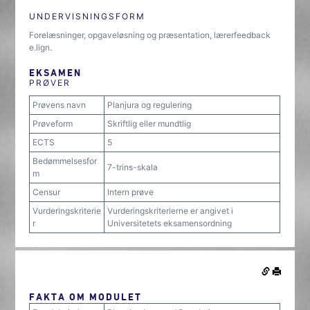
UNDERVISNINGSFORM
Forelæsninger, opgaveløsning og præsentation, lærerfeedback
e.lign.
EKSAMEN
PRØVER
Prøvens navn
Planjura og regulering
Prøveform
Skriftlig eller mundtlig
ECTS
5
Bedømmelsesfor
7-trins-skala
m
Censur
Intern prøve
Vurderingskriterie
Vurderingskriterierne er angivet i
r
Universitetets eksamensordning
FAKTA OM MODULET