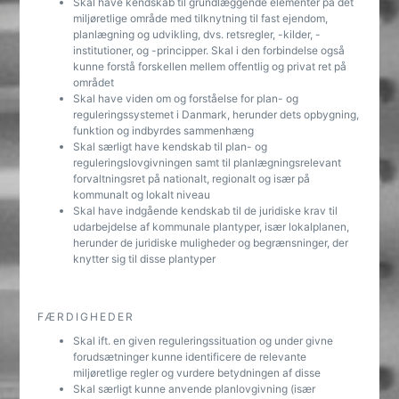
Skal have kendskab til grundlæggende elementer på det
miljøretlige område med tilknytning til fast ejendom,
planlægning og udvikling, dvs. retsregler, -kilder, -
institutioner, og -principper. Skal i den forbindelse også
kunne forstå forskellen mellem offentlig og privat ret på
området
Skal have viden om og forståelse for plan- og
reguleringssystemet i Danmark, herunder dets opbygning,
funktion og indbyrdes sammenhæng
Skal særligt have kendskab til plan- og
reguleringslovgivningen samt til planlægningsrelevant
forvaltningsret på nationalt, regionalt og især på
kommunalt og lokalt niveau
Skal have indgående kendskab til de juridiske krav til
udarbejdelse af kommunale plantyper, især lokalplanen,
herunder de juridiske muligheder og begrænsninger, der
knytter sig til disse plantyper
FÆRDIGHEDER
Skal ift. en given reguleringssituation og under givne
forudsætninger kunne identificere de relevante
miljøretlige regler og vurdere betydningen af disse
Skal særligt kunne anvende planlovgivning (især