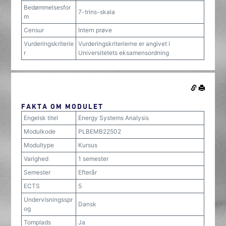
Bedømmelsesfor
7-trins-skala
m
Censur
Intern prøve
Vurderingskriterie
Vurderingskriterierne er angivet i
r
Universitetets eksamensordning
FAKTA OM MODULET
Engelsk titel
Energy Systems Analysis
Modulkode
PLBEMB22502
Modultype
Kursus
Varighed
1 semester
Semester
Efterår
ECTS
5
Undervisningsspr
Dansk
og
Tomplads
Ja