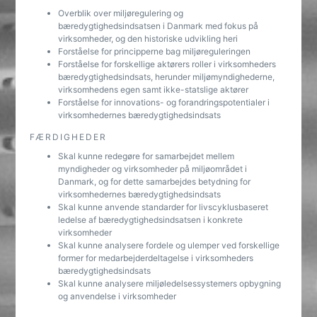
Overblik over miljøregulering og
bæredygtighedsindsatsen i Danmark med fokus på
virksomheder, og den historiske udvikling heri
Forståelse for principperne bag miljøreguleringen
Forståelse for forskellige aktørers roller i virksomheders
bæredygtighedsindsats, herunder miljømyndighederne,
virksomhedens egen samt ikke-statslige aktører
Forståelse for innovations- og forandringspotentialer i
virksomhedernes bæredygtighedsindsats
FÆRDIGHEDER
Skal kunne redegøre for samarbejdet mellem
myndigheder og virksomheder på miljøområdet i
Danmark, og for dette samarbejdes betydning for
virksomhedernes bæredygtighedsindsats
Skal kunne anvende standarder for livscyklusbaseret
ledelse af bæredygtighedsindsatsen i konkrete
virksomheder
Skal kunne analysere fordele og ulemper ved forskellige
former for medarbejderdeltagelse i virksomheders
bæredygtighedsindsats
Skal kunne analysere miljøledelsessystemers opbygning
og anvendelse i virksomheder