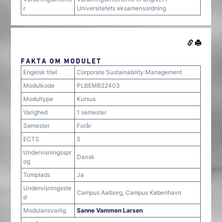
r
Universitetets eksamensordning
FAKTA OM MODULET
Engelsk titel
Corporate Sustainability Management
Modulkode
PLBEMB22403
Modultype
Kursus
Varighed
1 semester
Semester
Forår
ECTS
5
Undervisningsspr
Dansk
og
Tomplads
Ja
Undervisningsste
Campus Aalborg, Campus København
d
Modulansvarlig
Sanne Vammen Larsen