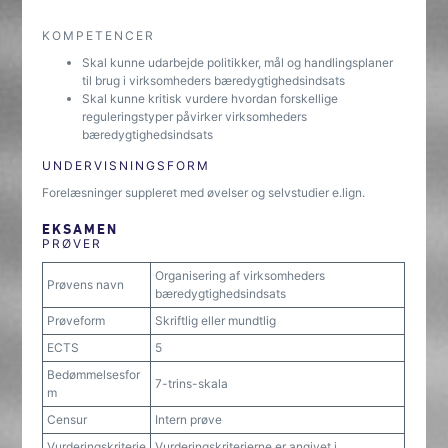
KOMPETENCER
Skal kunne udarbejde politikker, mål og handlingsplaner
til brug i virksomheders bæredygtighedsindsats
Skal kunne kritisk vurdere hvordan forskellige
reguleringstyper påvirker virksomheders
bæredygtighedsindsats
UNDERVISNINGSFORM
Forelæsninger suppleret med øvelser og selvstudier e.lign.
EKSAMEN
PRØVER
Organisering af virksomheders
Prøvens navn
bæredygtighedsindsats
Prøveform
Skriftlig eller mundtlig
ECTS
5
Bedømmelsesfor
7-trins-skala
m
Censur
Intern prøve
Vurderingskriterie
Vurderingskriterierne er angivet i