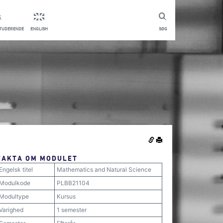
STUDERENDE
ENGLISH
SØG
FAKTA OM MODULET
Engelsk titel
Mathematics and Natural Science
Modulkode
PLBB21104
Modultype
Kursus
Varighed
1 semester