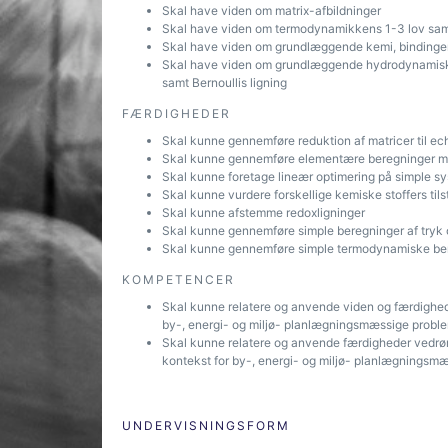
Skal have viden om matrix-afbildninger
Skal have viden om termodynamikkens 1-3 lov sam
Skal have viden om grundlæggende kemi, bindinger, 
Skal have viden om grundlæggende hydrodynamiske
samt Bernoullis ligning
FÆRDIGHEDER
Skal kunne gennemføre reduktion af matricer til ec
Skal kunne gennemføre elementære beregninger med 
Skal kunne foretage lineær optimering på simple s
Skal kunne vurdere forskellige kemiske stoffers tils
Skal kunne afstemme redoxligninger
Skal kunne gennemføre simple beregninger af tryk
Skal kunne gennemføre simple termodynamiske be
KOMPETENCER
Skal kunne relatere og anvende viden og færdighed
by-, energi- og miljø- planlægningsmæssige problem
Skal kunne relatere og anvende færdigheder vedrø
kontekst for by-, energi- og miljø- planlægningsmæ
UNDERVISNINGSFORM