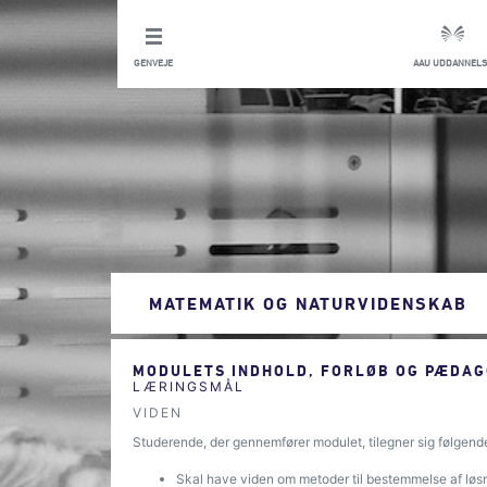
GENVEJE
AAU UDDANNELS
MATEMATIK OG NATURVIDENSKAB
MODULETS INDHOLD, FORLØB OG PÆDAG
LÆRINGSMÅL
VIDEN
Studerende, der gennemfører modulet, tilegner sig følgend
Skal have viden om metoder til bestemmelse af løsni