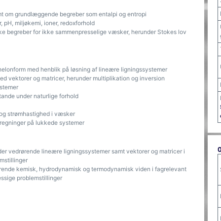
t om grundlæggende begreber som entalpi og entropi
pH, miljøkemi, ioner, redoxforhold
 begreber for ikke sammenpresselige væsker, herunder Stokes lov
helonform med henblik på løsning af lineære ligningssystemer
vektorer og matricer, herunder multiplikation og inversion
ystemer
tande under naturlige forhold
 og strømhastighed i væsker
regninger på lukkede systemer
er vedrørende lineære ligningssystemer samt vektorer og matricer i
stillinger
rende kemisk, hydrodynamisk og termodynamisk viden i fagrelevant
ssige problemstillinger