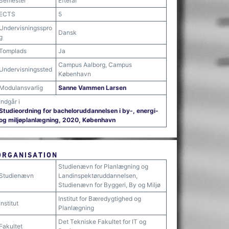
Semester
Efterår
ECTS
5
Undervisningsspro
Dansk
g
Tomplads
Ja
Campus Aalborg, Campus
Undervisningssted
København
Modulansvarlig
Sanne Vammen Larsen
Indgår i
Studieordning for bacheloruddannelsen i by-, energi-
og miljøplanlægning, 2020, København
ORGANISATION
Studienævn for Planlægning og
Studienævn
Landinspektøruddannelsen,
Studienævn for Byggeri, By og Miljø
Institut for Bæredygtighed og
Institut
Planlægning
Det Tekniske Fakultet for IT og
Fakultet