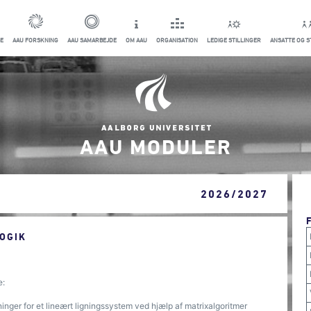
E
AAU FORSKNING
AAU SAMARBEJDE
OM AAU
ORGANISATION
LEDIGE STILLINGER
ANSATTE OG 
AAU MODULER
2026/2027
OGIK
e:
nger for et lineært ligningssystem ved hjælp af matrixalgoritmer