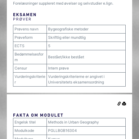
Forelæsninger suppleret med øvelser og selvstudier e.lign.
EKSAMEN
PRØVER
Prøvens navn
Bygeografiske metoder
Prøveform
Skriftlig eller mundtlig
ECTS
5
Bedømmelsesfor
Bestået/ikke bestået
m
Censur
Intern prøve
Vurderingskriterie
Vurderingskriterierne er angivet i
r
Universitetets eksamensordning
FAKTA OM MODULET
Engelsk titel
Methods in Urban Geography
Modulkode
PGLLBGB16304
Modultype
Kursus