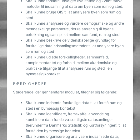
Skal kunne forklare udvalgte kvalitative og kvantitative
metoder til indsamling af data om byen som rum og sted.
Skal kunne bruge GIS til at analysere byen som rum og
sted
Skal kunne analysere og vurdere demografiske og andre
menneskelige parametre, der relaterer sig til byens
befolkning og samspillet mellem samfund, rum og sted
Skal kunne beskrive de videnskabelige grundlag for
forskellige dataindsamlingsmetoder til at analysere byen
som rum og sted
Skal kunne udlede forskelligheder, sammenfald,
komplementaritet og forhold imellem akademiske og
praktiske tilgange til at analysere rum og sted i en
bymæssig kontekst
FÆRDIGHEDER
Studerende, der gennemfører modulet, tilegner sig følgende:
Skal kunne indhente forskellige data til at forstå rum og
sted i en bymæssig kontekst
Skal kunne identificere, fremskaffe, anvende og
kombinere data fra de væsentligste datasamlinger
(herunder fra Danmarks Statistik og Kortforsyningen) til at
forstå den bymæssige kontekst
Skal kunne organisere og analysere indsamlede data,