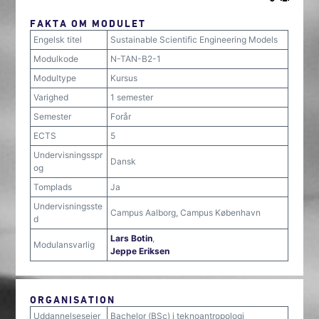
FAKTA OM MODULET
Engelsk titel
Sustainable Scientific Engineering Models
Modulkode
N-TAN-B2-1
Modultype
Kursus
Varighed
1 semester
Semester
Forår
ECTS
5
Undervisningsspr
Dansk
og
Tomplads
Ja
Undervisningsste
Campus Aalborg, Campus København
d
Lars Botin
,
Modulansvarlig
Jeppe Eriksen
ORGANISATION
Uddannelsesejer
Bachelor (BSc) i teknoantropologi