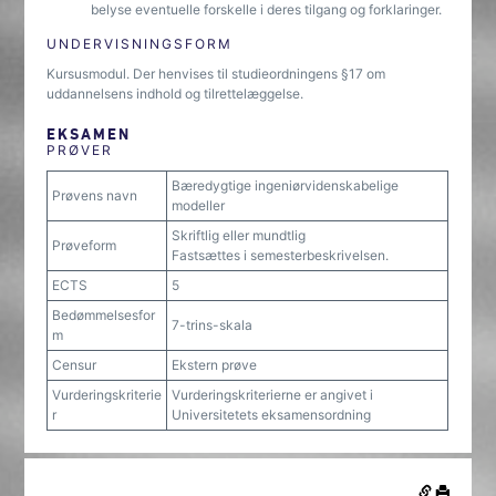
belyse eventuelle forskelle i deres tilgang og forklaringer.
UNDERVISNINGSFORM
Kursusmodul. Der henvises til studieordningens §17 om
uddannelsens indhold og tilrettelæggelse.
EKSAMEN
PRØVER
Bæredygtige ingeniørvidenskabelige
Prøvens navn
modeller
Skriftlig eller mundtlig
Prøveform
Fastsættes i semesterbeskrivelsen.
ECTS
5
Bedømmelsesfor
7-trins-skala
m
Censur
Ekstern prøve
Vurderingskriterie
Vurderingskriterierne er angivet i
r
Universitetets eksamensordning