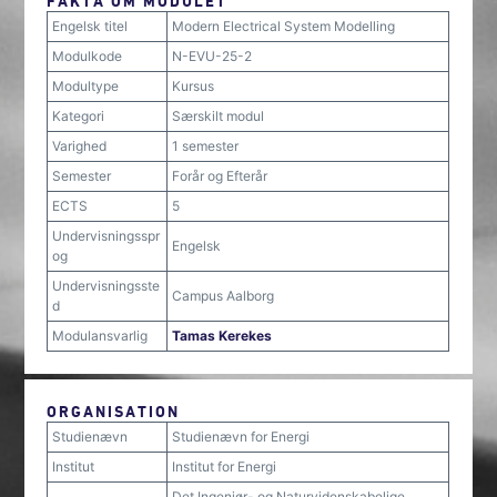
FAKTA OM MODULET
Engelsk titel
Modern Electrical System Modelling
Modulkode
N-EVU-25-2
Modultype
Kursus
Kategori
Særskilt modul
Varighed
1 semester
Semester
Forår og Efterår
ECTS
5
Undervisningsspr
Engelsk
og
Undervisningsste
Campus Aalborg
d
Modulansvarlig
Tamas Kerekes
ORGANISATION
Studienævn
Studienævn for Energi
Institut
Institut for Energi
Det Ingeniør- og Naturvidenskabelige