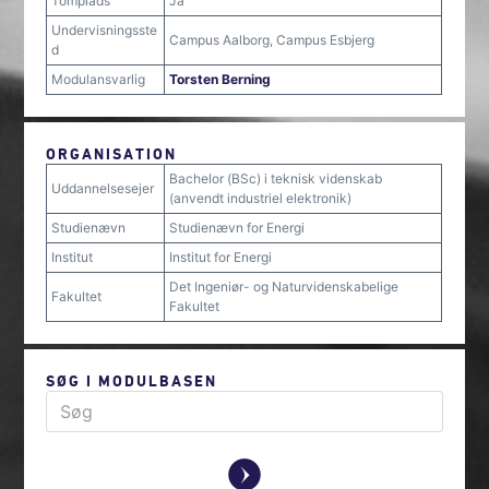
Tomplads
Ja
Undervisningsste
Campus Aalborg, Campus Esbjerg
d
Modulansvarlig
Torsten Berning
ORGANISATION
Bachelor (BSc) i teknisk videnskab
Uddannelsesejer
(anvendt industriel elektronik)
Studienævn
Studienævn for Energi
Institut
Institut for Energi
Det Ingeniør- og Naturvidenskabelige
Fakultet
Fakultet
SØG I MODULBASEN
y