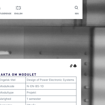
STUDERENDE
ENGLISH
SØG
FAKTA OM MODULET
Engelsk titel
Design of Power Electronic Systems
Modulkode
N-EN-B5-1D
Modultype
Projekt
Varighed
1 semester