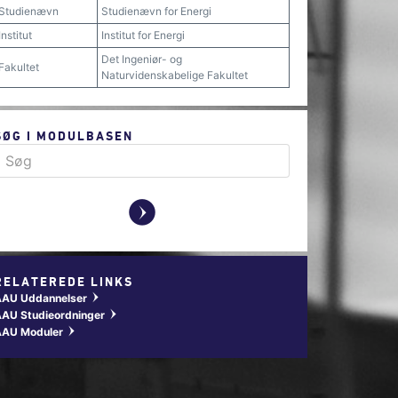
Studienævn
Studienævn for Energi
Institut
Institut for Energi
Det Ingeniør- og
Fakultet
Naturvidenskabelige Fakultet
SØG I MODULBASEN
y
RELATEREDE LINKS
AAU Uddannelser
w
AU Studieordninger
w
AAU Moduler
w