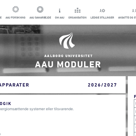
E
AAU FORSKNING
AAU SAMARBEJDE
OM AAU
ORGANISATION
LEDIGE STILLINGER
ANSATTE OG 
AAU MODULER
 APPARATER
2026/2027
OGIK
nergiomsættende systemer eller tilsvarende.
n