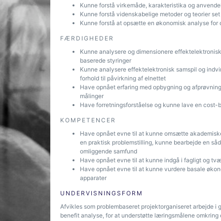
Kunne forstå virkemåde, karakteristika og anvende
Kunne forstå videnskabelige metoder og teorier set i
Kunne forstå at opsætte en økonomisk analyse for d
FÆRDIGHEDER
Kunne analysere og dimensionere effektelektronisk
baserede styringer
Kunne analysere effektelektronisk samspil og indvir
forhold til påvirkning af elnettet
Have opnået erfaring med opbygning og afprøvning af
målinger
Have forretningsforståelse og kunne lave en cost-b
KOMPETENCER
Have opnået evne til at kunne omsætte akademiske 
en praktisk problemstilling, kunne bearbejde en såd
omliggende samfund
Have opnået evne til at kunne indgå i fagligt og tv
Have opnået evne til at kunne vurdere basale økonom
apparater
UNDERVISNINGSFORM
Afvikles som problembaseret projektorganiseret arbejde i gr
benefit analyse, for at understøtte læringsmålene omkring 