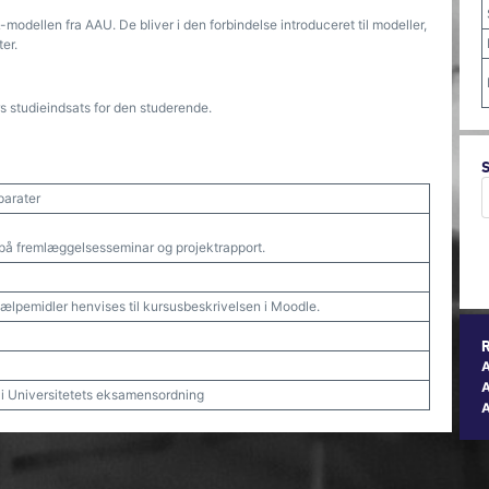
modellen fra AAU. De bliver i den forbindelse introduceret til modeller,
er.
 studieindsats for den studerende.
parater
 på fremlæggelsesseminar og projektrapport.
jælpemidler henvises til kursusbeskrivelsen i Moodle.
A
t i Universitetets eksamensordning