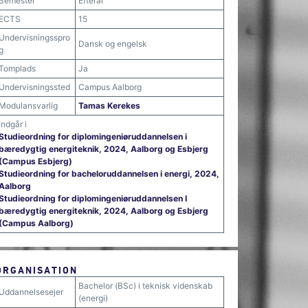
Semester
Efterår
ECTS
15
Undervisningsspro
Dansk og engelsk
g
Tomplads
Ja
Undervisningssted
Campus Aalborg
Modulansvarlig
Tamas Kerekes
Indgår i
Studieordning for diplomingeniøruddannelsen i
bæredygtig energiteknik, 2024, Aalborg og Esbjerg
(Campus Esbjerg)
Studieordning for bacheloruddannelsen i energi, 2024,
Aalborg
Studieordning for diplomingeniøruddannelsen I
bæredygtig energiteknik, 2024, Aalborg og Esbjerg
(Campus Aalborg)
ORGANISATION
Bachelor (BSc) i teknisk videnskab
Uddannelsesejer
(energi)