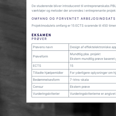
De studerende bliver introduceret til entreprenørskabs PBL-
værktøjer og metoder der anvendes i entreprenante projekt
OMFANG OG FORVENTET ARBEJDSINDSATS
Projektmodulets omfang er 15 ECTS svarende til 450 timers
EKSAMEN
PRØVER
Prøvens navn
Design af effektelektroniske ap
Mundtlig pba. projekt
Prøveform
Ekstern mundtlig prøve baseret
ECTS
15
Tilladte hjælpemidler
For yderligere oplysninger om h
Bedømmelsesform
7-trins-skala
Censur
Ekstern prøve
Vurderingskriterier
Vurderingskriterierne er angive