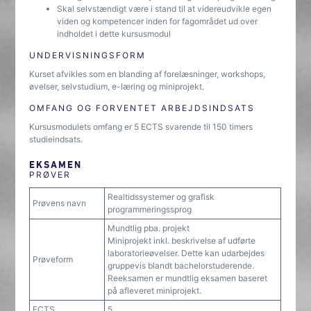
Skal selvstændigt være i stand til at videreudvikle egen
viden og kompetencer inden for fagområdet ud over
indholdet i dette kursusmodul
UNDERVISNINGSFORM
Kurset afvikles som en blanding af forelæsninger, workshops,
øvelser, selvstudium, e-læring og miniprojekt.
OMFANG OG FORVENTET ARBEJDSINDSATS
Kursusmodulets omfang er 5 ECTS svarende til 150 timers
studieindsats.
EKSAMEN
PRØVER
Realtidssystemer og grafisk
Prøvens navn
programmeringssprog
Mundtlig pba. projekt
Miniprojekt inkl. beskrivelse af udførte
laboratorieøvelser. Dette kan udarbejdes
Prøveform
gruppevis blandt bachelorstuderende.
Reeksamen er mundtlig eksamen baseret
på afleveret miniprojekt.
ECTS
5