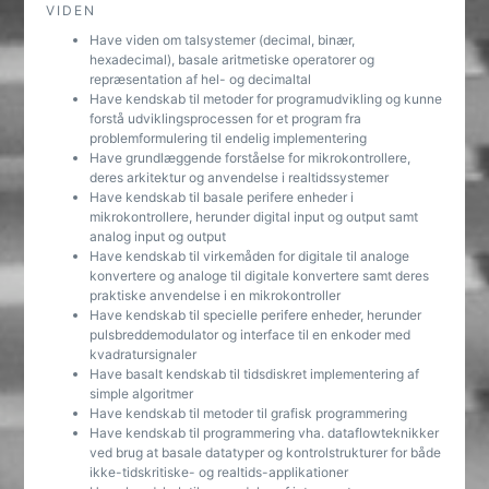
VIDEN
Have viden om talsystemer (decimal, binær,
hexadecimal), basale aritmetiske operatorer og
repræsentation af hel- og decimaltal
Have kendskab til metoder for programudvikling og kunne
forstå udviklingsprocessen for et program fra
problemformulering til endelig implementering
Have grundlæggende forståelse for mikrokontrollere,
deres arkitektur og anvendelse i realtidssystemer
Have kendskab til basale perifere enheder i
mikrokontrollere, herunder digital input og output samt
analog input og output
Have kendskab til virkemåden for digitale til analoge
konvertere og analoge til digitale konvertere samt deres
praktiske anvendelse i en mikrokontroller
Have kendskab til specielle perifere enheder, herunder
pulsbreddemodulator og interface til en enkoder med
kvadratursignaler
Have basalt kendskab til tidsdiskret implementering af
simple algoritmer
Have kendskab til metoder til grafisk programmering
Have kendskab til programmering vha. dataflowteknikker
ved brug at basale datatyper og kontrolstrukturer for både
ikke-tidskritiske- og realtids-applikationer