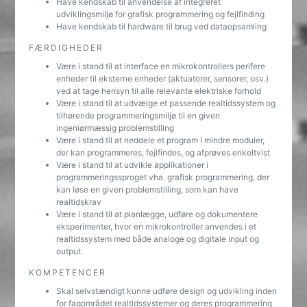
Have kendskab til anvendelse af integreret
udviklingsmiljø for grafisk programmering og fejlfinding
Have kendskab til hardware til brug ved dataopsamling
FÆRDIGHEDER
Være i stand til at interface en mikrokontrollers perifere
enheder til eksterne enheder (aktuatorer, sensorer, osv.)
ved at tage hensyn til alle relevante elektriske forhold
Være i stand til at udvælge et passende realtidssystem og
tilhørende programmeringsmiljø til en given
ingeniørmæssig problemstilling
Være i stand til at neddele et program i mindre moduler,
der kan programmeres, fejlfindes, og afprøves enkeltvist
Være i stand til at udvikle applikationer i
programmeringssproget vha. grafisk programmering, der
kan løse en given problemstilling, som kan have
realtidskrav
Være i stand til at planlægge, udføre og dokumentere
eksperimenter, hvor en mikrokontroller anvendes i et
realtidssystem med både analoge og digitale input og
output.
KOMPETENCER
Skal selvstændigt kunne udføre design og udvikling inden
for fagområdet realtidssystemer og deres programmering