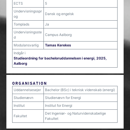
ECTS
5
Undervisningsspr
Dansk og engelsk
og
Tomplads
Ja
Undervisningsste
Campus Aalborg
d
Modulansvarlig
Tamas Kerekes
Indgår i
Studieordning for bacheloruddannelsen i energi, 2025,
Aalborg
ORGANISATION
Uddannelsesejer
Bachelor (BSc) i teknisk videnskab (energi)
Studienævn
Studienævn for Energi
Institut
Institut for Energi
Det Ingeniør- og Naturvidenskabelige
Fakultet
Fakultet