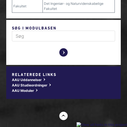
Det Ingeniør- og Naturvidenskabelige
Fakultet
Fakultet
SØG I MODULBASEN
y
RELATEREDE LINKS
AAU Uddannelser
w
AAU Studieordninger
w
AAU Moduler
w
t