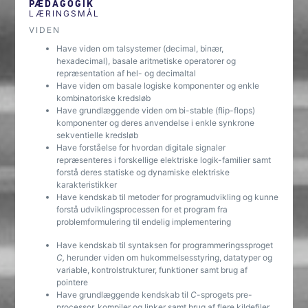
PÆDAGOGIK
LÆRINGSMÅL
VIDEN
Have viden om talsystemer (decimal, binær,
hexadecimal), basale aritmetiske operatorer og
repræsentation af hel- og decimaltal
Have viden om basale logiske komponenter og enkle
kombinatoriske kredsløb
Have grundlæggende viden om bi-stable (flip-flops)
komponenter og deres anvendelse i enkle synkrone
sekventielle kredsløb
Have forståelse for hvordan digitale signaler
repræsenteres i forskellige elektriske logik-familier samt
forstå deres statiske og dynamiske elektriske
karakteristikker
Have kendskab til metoder for programudvikling og kunne
forstå udviklingsprocessen for et program fra
problemformulering til endelig implementering
Have kendskab til syntaksen for programmeringssproget
C,
herunder viden om hukommelsesstyring, datatyper og
variable, kontrolstrukturer, funktioner samt brug af
pointere
Have grundlæggende kendskab til
C
-sprogets pre-
processor, kompiler og linker samt brug af flere kildefiler