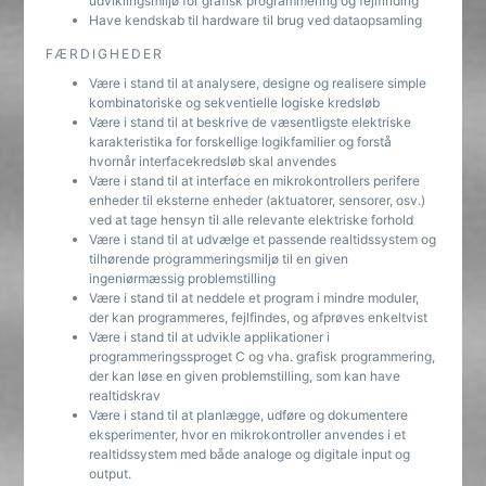
udviklingsmiljø for grafisk programmering og fejlfinding
Have kendskab til hardware til brug ved dataopsamling
FÆRDIGHEDER
Være i stand til at analysere, designe og realisere simple
kombinatoriske og sekventielle logiske kredsløb
Være i stand til at beskrive de væsentligste elektriske
karakteristika for forskellige logikfamilier og forstå
hvornår interfacekredsløb skal anvendes
Være i stand til at interface en mikrokontrollers perifere
enheder til eksterne enheder (aktuatorer, sensorer, osv.)
ved at tage hensyn til alle relevante elektriske forhold
Være i stand til at udvælge et passende realtidssystem og
tilhørende programmeringsmiljø til en given
ingeniørmæssig problemstilling
Være i stand til at neddele et program i mindre moduler,
der kan programmeres, fejlfindes, og afprøves enkeltvist
Være i stand til at udvikle applikationer i
programmeringssproget C og vha. grafisk programmering,
der kan løse en given problemstilling, som kan have
realtidskrav
Være i stand til at planlægge, udføre og dokumentere
eksperimenter, hvor en mikrokontroller anvendes i et
realtidssystem med både analoge og digitale input og
output.