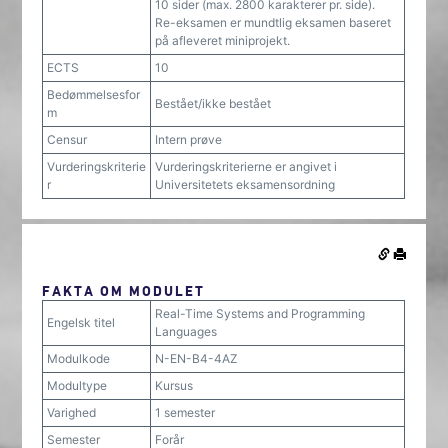
10 sider (max. 2800 karakterer pr. side).
Re-eksamen er mundtlig eksamen baseret
på afleveret miniprojekt.
ECTS
10
Bedømmelsesfor
Bestået/ikke bestået
m
Censur
Intern prøve
Vurderingskriterie
Vurderingskriterierne er angivet i
r
Universitetets eksamensordning
FAKTA OM MODULET
Real-Time Systems and Programming
Engelsk titel
Languages
Modulkode
N-EN-B4-4AZ
Modultype
Kursus
Varighed
1 semester
Semester
Forår