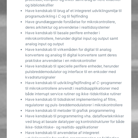
og biblioteksfiler
Have kendskab til brug af et integreret udviklingsmiljø til
programudvikling i
C
og til fejlfinding
Have grundlæggende forståelse for mikrokontrollere,
deres arkitektur og anvendelse i realtidssystemer
Have kendskab til basale perifere enheder i
mikrokontrollere, herunder digital input og output samt
analog input og output
Have kendskab til virkemåden for digital til analog
konvertere og analog til digital konvertere samt deres
praktiske anvendelse i en mikrokontroller
Have kendskab til specielle perifere enheder, herunder
pulsbreddemodulator og interface til en enkoder med
kvadratursignaler
Have kendskab til udvikling/fejlfinding af
C
-programmer
til mikrokontrollere anvendt i realtidsapplikationer med
både interrupt service rutiner og ikke-tidskritiske rutiner
Have kendskab til tidsdiskret implementering af filtre,
regulatorer og puls-breddemodulatorer i mikrokontrollere
Have kendskab til metoder til grafisk programmering
Have kendskab til programmering vha. dataflowteknikker
ved brug at basale datatyper og kontrolstrukturer for både
ikke-tidskritiske- og realtids-applikationer
Have kendskab til anvendelse af integreret