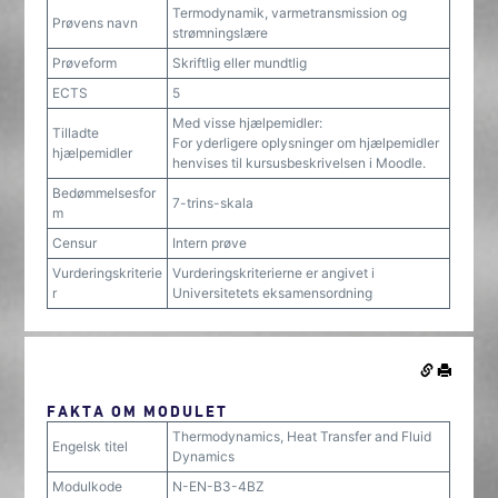
Termodynamik, varmetransmission og
Prøvens navn
strømningslære
Prøveform
Skriftlig eller mundtlig
ECTS
5
Med visse hjælpemidler:
Tilladte
For yderligere oplysninger om hjælpemidler
hjælpemidler
henvises til kursusbeskrivelsen i Moodle.
Bedømmelsesfor
7-trins-skala
m
Censur
Intern prøve
Vurderingskriterie
Vurderingskriterierne er angivet i
r
Universitetets eksamensordning
FAKTA OM MODULET
Thermodynamics, Heat Transfer and Fluid
Engelsk titel
Dynamics
Modulkode
N-EN-B3-4BZ