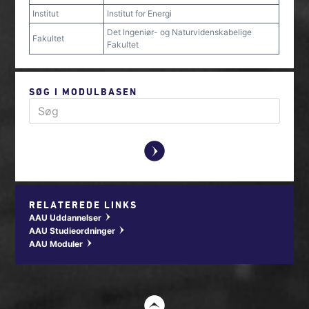
Institut
Institut for Energi
Det Ingeniør- og Naturvidenskabelige
Fakultet
Fakultet
SØG I MODULBASEN
y
RELATEREDE LINKS
AAU Uddannelser
w
AAU Studieordninger
w
AAU Moduler
w
t