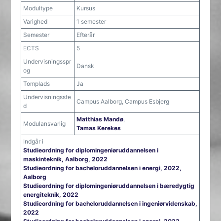
Modultype
Kursus
Varighed
1 semester
Semester
Efterår
ECTS
5
Undervisningsspr
Dansk
og
Tomplads
Ja
Undervisningsste
Campus Aalborg, Campus Esbjerg
d
Matthias Mandø
,
Modulansvarlig
Tamas Kerekes
Indgår i
Studieordning for diplomingeniøruddannelsen i
maskinteknik, Aalborg, 2022
Studieordning for bacheloruddannelsen i energi, 2022,
Aalborg
Studieordning for diplomingeniøruddannelsen i bæredygtig
energiteknik, 2022
Studieordning for bacheloruddannelsen i ingeniørvidenskab,
2022