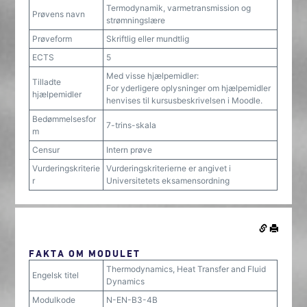
Termodynamik, varmetransmission og
Prøvens navn
strømningslære
Prøveform
Skriftlig eller mundtlig
ECTS
5
Med visse hjælpemidler:
Tilladte
For yderligere oplysninger om hjælpemidler
hjælpemidler
henvises til kursusbeskrivelsen i Moodle.
Bedømmelsesfor
7-trins-skala
m
Censur
Intern prøve
Vurderingskriterie
Vurderingskriterierne er angivet i
r
Universitetets eksamensordning
FAKTA OM MODULET
Thermodynamics, Heat Transfer and Fluid
Engelsk titel
Dynamics
Modulkode
N-EN-B3-4B