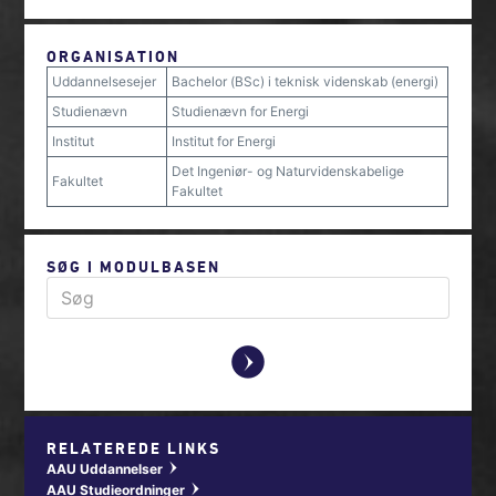
ORGANISATION
Uddannelsesejer
Bachelor (BSc) i teknisk videnskab (energi)
Studienævn
Studienævn for Energi
Institut
Institut for Energi
Det Ingeniør- og Naturvidenskabelige
Fakultet
Fakultet
SØG I MODULBASEN
y
RELATEREDE LINKS
AAU Uddannelser
w
AAU Studieordninger
w