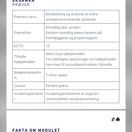
EKSAMEN
PRØVER
Modellering og analyse af enkle
Prøvens navn
energikonverterende systemer
Mundtlig pba. projekt
Prøveform
Ekstern mundtlig prøve baseret på
fremlæggelse og projektrapport.
ECTS
15
Med visse hjælpemidler:
Tilladte
For yderligere oplysninger om hjælpemidler
hjælpemidler
henvises til kursusbeskrivelsen i Moodle.
Bedømmelsesfor
7-trins-skala
m
Censur
Ekstern prøve
Vurderingskriterie
Vurderingskriterierne er angivet i
r
Universitetets eksamensordning
FAKTA OM MODULET