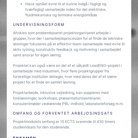
Have opnået evne til at kunne indgå i fagligt og
tværfagligt samarbejde inden for det elektriske,
fluidmekaniske og termiske energiområde
UNDERVISNINGSFORM
Afvikles som problembaseret projektorganiseret arbejde i
grupper, hvor der i samarbejdsprocessen for at finde de tekniske
løsninger fokuseres på et effektivt team-samarbejde med evne til
aktiv lytning, konstruktiv feedback og motivering i samarbejdet
samt ansvar for egen læring.
Projektet kan også være en del af et såkaldt LeadENG-projekt i
samarbejde med industrien, hvor flere projektgrupper fra
forskellige institutter deltager, hver med deres del af et større
projekt for at finde en samlet løsning.
Projektarbejde, inklusive vejledning, kan suppleres med
forelæsninger, workshops, præsentationsseminarer,
konsulentmøder vedrørende PBL-indhold, laboratorieforsøg m.m.
OMFANG OG FORVENTET ARBEJDSINDSATS
Projektmodulets omfang er 15 ECTS svarende til 450 timers
studieindsats for den studerende.