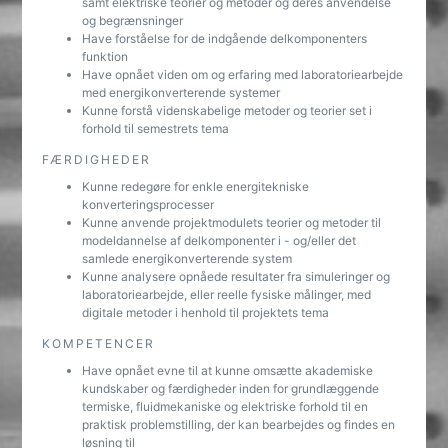
samt elektriske teorier og metoder og deres anvendelse
og begrænsninger
Have forståelse for de indgående delkomponenters
funktion
Have opnået viden om og erfaring med laboratoriearbejde
med energikonverterende systemer
Kunne forstå videnskabelige metoder og teorier set i
forhold til semestrets tema
FÆRDIGHEDER
Kunne redegøre for enkle energitekniske
konverteringsprocesser
Kunne anvende projektmodulets teorier og metoder til
modeldannelse af delkomponenter i - og/eller det
samlede energikonverterende system
Kunne analysere opnåede resultater fra simuleringer og
laboratoriearbejde, eller reelle fysiske målinger, med
digitale metoder i henhold til projektets tema
KOMPETENCER
Have opnået evne til at kunne omsætte akademiske
kundskaber og færdigheder inden for grundlæggende
termiske, fluidmekaniske og elektriske forhold til en
praktisk problemstilling, der kan bearbejdes og findes en
løsning til