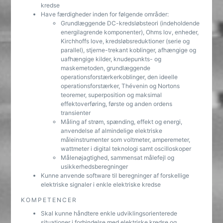
kredse
Have færdigheder inden for følgende områder:
Grundlæggende DC-kredsløbsteori (indeholdende
energilagrende komponenter), Ohms lov, enheder,
Kirchhoffs love, kredsløbsreduktioner (serie og
parallel), stjerne-trekant koblinger, afhængige og
uafhængige kilder, knudepunkts- og
maskemetoden, grundlæggende
operationsforstærkerkoblinger, den ideelle
operationsforstærker, Thévenin og Nortons
teoremer, superposition og maksimal
effektoverføring, første og anden ordens
transienter
Måling af strøm, spænding, effekt og energi,
anvendelse af almindelige elektriske
måleinstrumenter som voltmeter, amperemeter,
wattmeter i digital teknologi samt oscilloskoper
Målenøjagtighed, sammensat målefejl og
usikkerhedsberegninger
Kunne anvende software til beregninger af forskellige
elektriske signaler i enkle elektriske kredse
KOMPETENCER
Skal kunne håndtere enkle udviklingsorienterede
situationer i forbindelse med elektriske kredse og