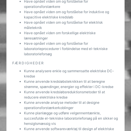
Have opnået viden om og forståelse for
operationsforstærkere
Have opnået viden om og forståelse for induktive og
kapacitive elektriske kredsløb
Have opnået viden om og forståelse for elektrisk
måleteknik
Have opnået viden om forskellige elektriske
læresætninger
Have opnået viden om og forståelse for
laboratorieprocedurer i forbindelse med el-tekniske
laboratorieforsøg
FÆRDIGHEDER
Kunne analysere enkle og sammensatte elektriske DC-
kredse
Kunne anvende kredsløbsteknikken til at beregne
strømme, spændinger, energier og effekter i DC-kredse
Kunne anvende kredsløbsreduktionsmetoder til at
reducere elektriske kredse
Kunne anvende analyse metoder til at designe
operationsforstærkerkoblinger
Kunne planlægge og udføre velgennemtænkte,
succesfulde el-tekniske laboratorieforsøg på en sikker og
hensigtsmæssig vis
Kunne anvende softwareværktøj til design af elektriske