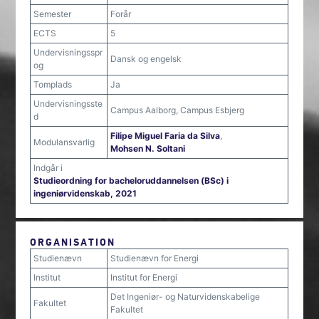
Semester
Forår
ECTS
5
Undervisningsspr
Dansk og engelsk
og
Tomplads
Ja
Undervisningsste
Campus Aalborg, Campus Esbjerg
d
Filipe Miguel Faria da Silva
,
Modulansvarlig
Mohsen N. Soltani
Indgår i
Studieordning for bacheloruddannelsen (BSc) i
ingeniørvidenskab, 2021
ORGANISATION
Studienævn
Studienævn for Energi
Institut
Institut for Energi
Det Ingeniør- og Naturvidenskabelige
Fakultet
Fakultet