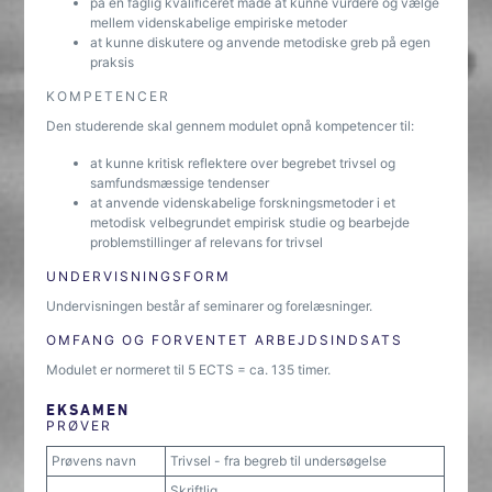
på en faglig kvalificeret måde at kunne vurdere og vælge
mellem videnskabelige empiriske metoder
at kunne diskutere og anvende metodiske greb på egen
praksis
KOMPETENCER
Den studerende skal gennem modulet opnå kompetencer til:
at kunne kritisk reflektere over begrebet trivsel og
samfundsmæssige tendenser
at anvende videnskabelige forskningsmetoder i et
metodisk velbegrundet empirisk studie og bearbejde
problemstillinger af relevans for trivsel
UNDERVISNINGSFORM
Undervisningen består af seminarer og forelæsninger.
OMFANG OG FORVENTET ARBEJDSINDSATS
Modulet er normeret til 5 ECTS = ca. 135 timer.
EKSAMEN
PRØVER
Prøvens navn
Trivsel - fra begreb til undersøgelse
Skriftlig