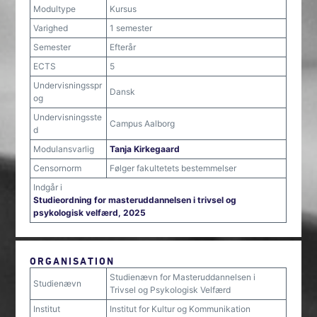
Modultype
Kursus
Varighed
1 semester
Semester
Efterår
ECTS
5
Undervisningsspr
Dansk
og
Undervisningsste
Campus Aalborg
d
Modulansvarlig
Tanja Kirkegaard
Censornorm
Følger fakultetets bestemmelser
Indgår i
Studieordning for masteruddannelsen i trivsel og
psykologisk velfærd, 2025
ORGANISATION
Studienævn for Masteruddannelsen i
Studienævn
Trivsel og Psykologisk Velfærd
Institut
Institut for Kultur og Kommunikation