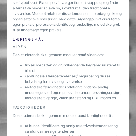
ser i øjeblikket. Eksempelvis vælger flere at stoppe op og finde
alternative måder at leve på, i kontrast til den traditionelle
livsførelse. Modulet relaterer disse tendenser til pædagogiske og
organisatoriske praksisser. Med dette udgangspunkt diskuteres
egen praksis, professionsidentitet og forskellige metodiske greb
til at undersøge egen praksis.
LÆRINGSMÅL
VIDEN
Den studerende skal gennem modulet opnå viden om:
trivselsdebatten og grundlæggende begreber relateret til
trivsel
samfundsrelaterede tendenser/ begreber og disses
betydning for trivsel og livsførelse
metodiske færdigheder i relation til videnskabelig
undersøgelse af egen praksis herunder forskningsdesign,
metodiske tilgange, videnskabsteori og PBL-modellen
FÆRDIGHEDER
Den studerende skal gennem modulet opnå færdigheder til:
at kunne identificere og analysere trivselstendenser og
samfundsmæssige tendenser