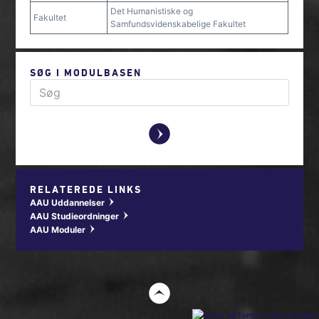
Det Humanistiske og
Fakultet
Samfundsvidenskabelige Fakultet
SØG I MODULBASEN
y
RELATEREDE LINKS
AAU Uddannelser
w
AAU Studieordninger
w
AAU Moduler
w
t