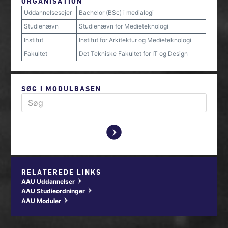
ORGANISATION
Uddannelsesejer
Bachelor (BSc) i medialogi
Studienævn
Studienævn for Medieteknologi
Institut
Institut for Arkitektur og Medieteknologi
Fakultet
Det Tekniske Fakultet for IT og Design
SØG I MODULBASEN
y
RELATEREDE LINKS
AAU Uddannelser
w
AAU Studieordninger
w
AAU Moduler
w