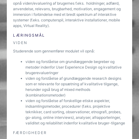
opnå viden/evaluering af brugernes f.eks. holdninger, adfærd,
anvendelse, relevans, brugbarhed, motivation, engagement og
immersion i forbindelse med et bredt spektrum af interaktive
systemer (f.eks. computerspil, interaktive installationer, mobile
apps, Virtual Reality).
LÆRINGSMÅL
VIDEN
Studerende som gennemfører modulet vil opnå:
viden og forståelse om grundlæggende begreber og
metoder indenfor User Experience Design og kvalitative
brugerevalueringer
viden og forståelse af grundlæggende research designs
som er relevante for opsætning af kvalitative tilgange,
herunder også brug af mixed methods
(kombinationsmetoder)
viden og forståelse af forskellige etiske aspekter,
indsamlingsmetoder, procedurer (f.eks. projektive
teknikker, card sorting, observationer, etnografi, probes,
go-along, online interviews), analyser, afrapporteringer,
validitet og reliabilitet indenfor kvalitative bruger-tilgange
FÆRDIGHEDER