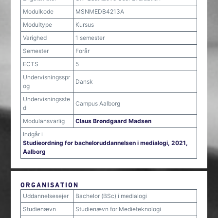
Modulkode
MSNMEDB4213A
Modultype
Kursus
Varighed
1 semester
Semester
Forår
ECTS
5
Undervisningsspr
Dansk
og
Undervisningsste
Campus Aalborg
d
Modulansvarlig
Claus Brøndgaard Madsen
Indgår i
Studieordning for bacheloruddannelsen i medialogi, 2021,
Aalborg
ORGANISATION
Uddannelsesejer
Bachelor (BSc) i medialogi
Studienævn
Studienævn for Medieteknologi