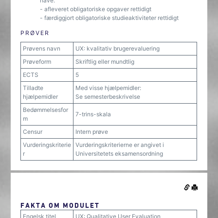
have:
- afleveret obligatoriske opgaver rettidigt
- færdiggjort obligatoriske studieaktiviteter rettidigt
PRØVER
Prøvens navn
UX: kvalitativ brugerevaluering
Prøveform
Skriftlig eller mundtlig
ECTS
5
Tilladte
Med visse hjælpemidler:
hjælpemidler
Se semesterbeskrivelse
Bedømmelsesfor
7-trins-skala
m
Censur
Intern prøve
Vurderingskriterie
Vurderingskriterierne er angivet i
r
Universitetets eksamensordning
FAKTA OM MODULET
Engelsk titel
UX: Qualitative User Evaluation