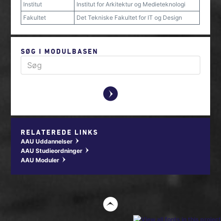
Institut
Institut for Arkitektur og Medieteknologi
Fakultet
Det Tekniske Fakultet for IT og Design
SØG I MODULBASEN
y
RELATEREDE LINKS
AAU Uddannelser
w
AAU Studieordninger
w
AAU Moduler
w
t