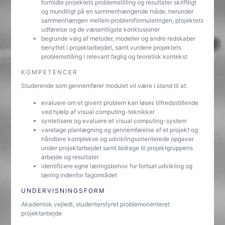
formidle projektets problemstilling og resultater skriftligt
og mundtligt på en sammenhængende måde, herunder
sammenhængen mellem problemformuleringen, projektets
udførelse og de væsentligste konklusioner
begrunde valg af metoder, modeller og andre redskaber
benyttet i projektarbejdet, samt vurdere projektets
problemstilling i relevant faglig og teoretisk kontekst
KOMPETENCER
Studerende som gennemfører modulet vil være i stand til at:
evaluere om et givent problem kan løses tilfredsstillende
ved hjælp af visual computing-teknikker
syntetisere og evaluere et visual computing-system
varetage planlægning og gennemførelse af et projekt og
håndtere komplekse og udviklingsorienterede opgaver
under projektarbejdet samt bidrage til projektgruppens
arbejde og resultater
identificere egne læringsbehov for fortsat udvikling og
læring indenfor fagområdet
UNDERVISNINGSFORM
Akademisk vejledt, studenterstyret problemorienteret
projektarbejde