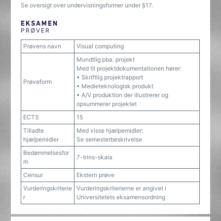
Se oversigt over undervisningsformer under §17.
EKSAMEN
PRØVER
Prøvens navn
Visual computing
Mundtlig pba. projekt
Med til projektdokumentationen hører:
• Skriftlig projektrapport
Prøveform
• Medieteknologisk produkt
• A/V produktion der illustrerer og
opsummerer projektet
ECTS
15
Tilladte
Med visse hjælpemidler:
hjælpemidler
Se semesterbeskrivelse
Bedømmelsesfor
7-trins-skala
m
Censur
Ekstern prøve
Vurderingskriterie
Vurderingskriterierne er angivet i
r
Universitetets eksamensordning