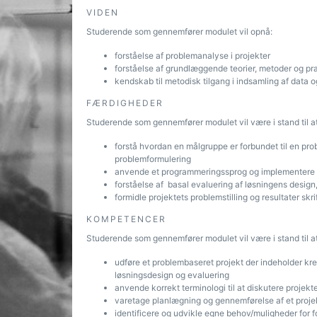
VIDEN
Studerende som gennemfører modulet vil opnå:
forståelse af problemanalyse i projekter
forståelse af grundlæggende teorier, metoder og prak
kendskab til metodisk tilgang i indsamling af data o
FÆRDIGHEDER
Studerende som gennemfører modulet vil være i stand til at
forstå hvordan en målgruppe er forbundet til en pro
problemformulering
anvende et programmeringssprog og implementere min
forståelse af basal evaluering af løsningens design
formidle projektets problemstilling og resultater 
KOMPETENCER
Studerende som gennemfører modulet vil være i stand til at
udføre et problembaseret projekt der indeholder kr
løsningsdesign og evaluering
anvende korrekt terminologi til at diskutere projek
varetage planlægning og gennemførelse af et proje
identificere og udvikle egne behov/muligheder for f