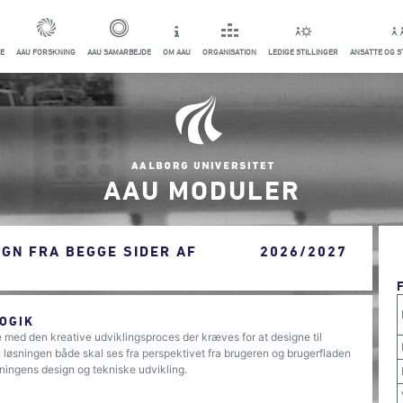
E
AAU FORSKNING
AAU SAMARBEJDE
OM AAU
ORGANISATION
LEDIGE STILLINGER
ANSATTE OG 
AAU MODULER
IGN FRA BEGGE SIDER AF
2026/2027
OGIK
 med den kreative udviklingsproces der kræves for at designe til
løsningen både skal ses fra perspektivet fra brugeren og brugerfladen
sningens design og tekniske udvikling.