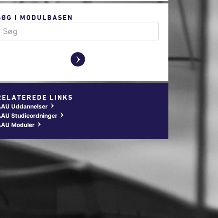
SØG I MODULBASEN
y
RELATEREDE LINKS
AAU Uddannelser
w
AU Studieordninger
w
AAU Moduler
w