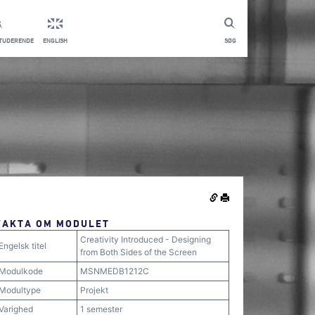
STUDERENDE
ENGLISH
SØG
FAKTA OM MODULET
Creativity Introduced - Designing
Engelsk titel
from Both Sides of the Screen
Modulkode
MSNMEDB1212C
Modultype
Projekt
Varighed
1 semester