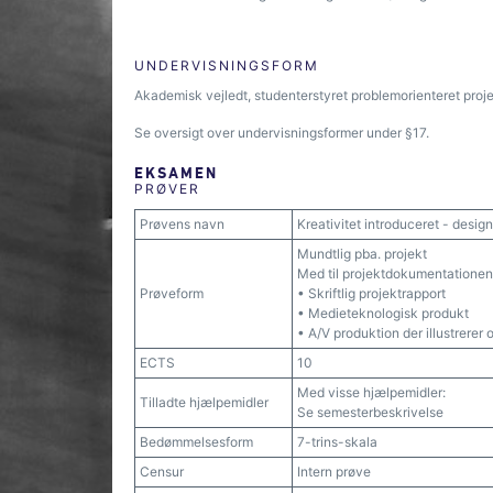
UNDERVISNINGSFORM
Akademisk vejledt, studenterstyret problemorienteret proj
Se oversigt over undervisningsformer under §17.
EKSAMEN
PRØVER
Prøvens navn
Kreativitet introduceret - desig
Mundtlig pba. projekt
Med til projektdokumentationen
Prøveform
• Skriftlig projektrapport
• Medieteknologisk produkt
• A/V produktion der illustrerer
ECTS
10
Med visse hjælpemidler:
Tilladte hjælpemidler
Se semesterbeskrivelse
Bedømmelsesform
7-trins-skala
Censur
Intern prøve