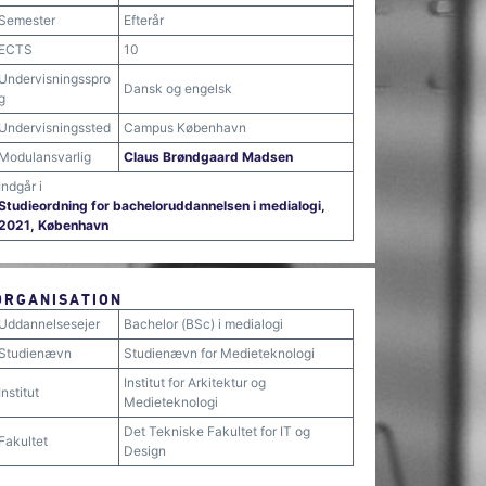
Semester
Efterår
ECTS
10
Undervisningsspro
Dansk og engelsk
g
Undervisningssted
Campus København
Modulansvarlig
Claus Brøndgaard Madsen
Indgår i
Studieordning for bacheloruddannelsen i medialogi,
2021, København
ORGANISATION
Uddannelsesejer
Bachelor (BSc) i medialogi
Studienævn
Studienævn for Medieteknologi
Institut for Arkitektur og
Institut
Medieteknologi
Det Tekniske Fakultet for IT og
Fakultet
Design