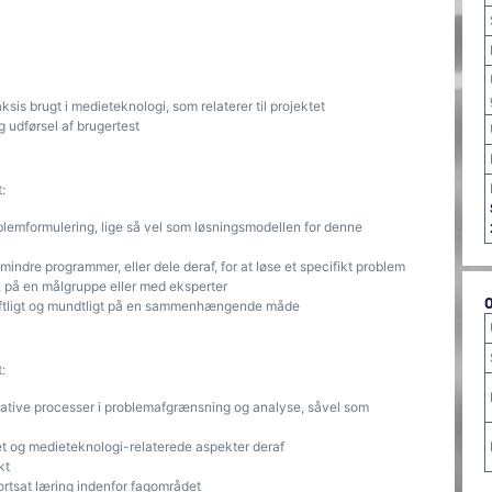
sis brugt i medieteknologi, som relaterer til projektet
g udførsel af brugertest
:
blemformulering, lige så vel som løsningsmodellen for denne
dre programmer, eller dele deraf, for at løse et specifikt problem
, på en målgruppe eller med eksperter
skriftligt og mundtligt på en sammenhængende måde
:
eative processer i problemafgrænsning og analyse, såvel som
tet og medieteknologi-relaterede aspekter deraf
kt
ortsat læring indenfor fagområdet