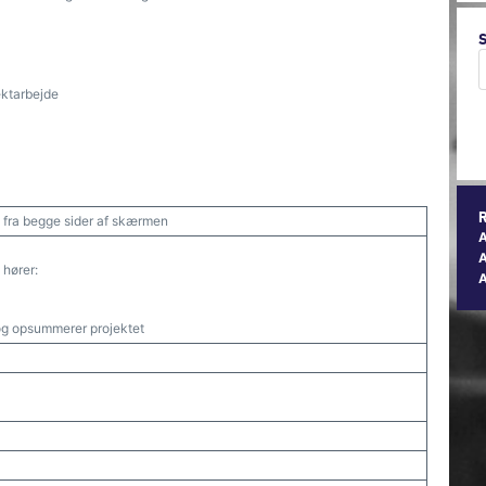
ektarbejde
n fra begge sider af skærmen
A
 hører:
 og opsummerer projektet