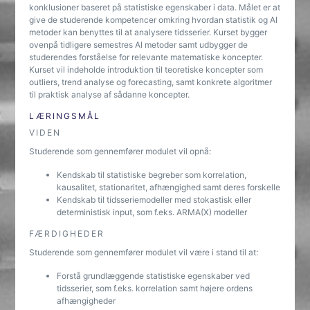
konklusioner baseret på statistiske egenskaber i data. Målet er at
give de studerende kompetencer omkring hvordan statistik og AI
metoder kan benyttes til at analysere tidsserier. Kurset bygger
ovenpå tidligere semestres AI metoder samt udbygger de
studerendes forståelse for relevante matematiske koncepter.
Kurset vil indeholde introduktion til teoretiske koncepter som
outliers, trend analyse og forecasting, samt konkrete algoritmer
til praktisk analyse af sådanne koncepter.
LÆRINGSMÅL
VIDEN
Studerende som gennemfører modulet vil opnå:
Kendskab til statistiske begreber som korrelation,
kausalitet, stationaritet, afhængighed samt deres forskelle
Kendskab til tidsseriemodeller med stokastisk eller
deterministisk input, som f.eks. ARMA(X) modeller
FÆRDIGHEDER
Studerende som gennemfører modulet vil være i stand til at:
Forstå grundlæggende statistiske egenskaber ved
tidsserier, som f.eks. korrelation samt højere ordens
afhængigheder