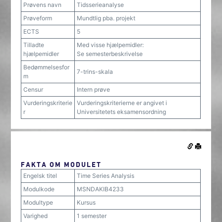
Prøvens navn
Tidsserieanalyse
Prøveform
Mundtlig pba. projekt
ECTS
5
Tilladte
Med visse hjælpemidler:
hjælpemidler
Se semesterbeskrivelse
Bedømmelsesfor
7-trins-skala
m
Censur
Intern prøve
Vurderingskriterie
Vurderingskriterierne er angivet i
r
Universitetets eksamensordning
FAKTA OM MODULET
Engelsk titel
Time Series Analysis
Modulkode
MSNDAKIB4233
Modultype
Kursus
Varighed
1 semester