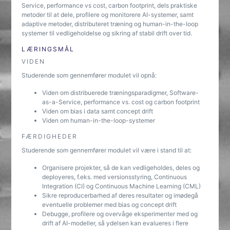
Service, performance vs cost, carbon footprint, dels praktiske
metoder til at dele, profilere og monitorere AI-systemer, samt
adaptive metoder, distributeret træning og human-in-the-loop
systemer til vedligeholdelse og sikring af stabil drift over tid.
LÆRINGSMÅL
VIDEN
Studerende som gennemfører modulet vil opnå:
Viden om distribuerede træningsparadigmer, Software-
as-a-Service, performance vs. cost og carbon footprint
Viden om bias i data samt concept drift
Viden om human-in-the-loop-systemer
FÆRDIGHEDER
Studerende som gennemfører modulet vil være i stand til at:
Organisere projekter, så de kan vedligeholdes, deles og
deployeres, f.eks. med versionsstyring, Continuous
Integration (CI) og Continuous Machine Learning (CML)
Sikre reproducerbarhed af deres resultater og imødegå
eventuelle problemer med bias og concept drift
Debugge, profilere og overvåge eksperimenter med og
drift af AI-modeller, så ydelsen kan evalueres i flere