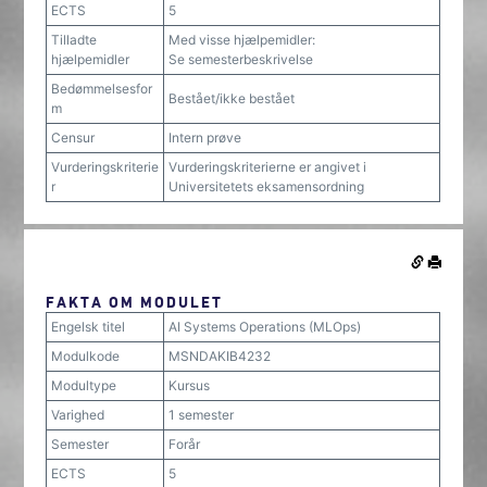
ECTS
5
Tilladte
Med visse hjælpemidler:
hjælpemidler
Se semesterbeskrivelse
Bedømmelsesfor
Bestået/ikke bestået
m
Censur
Intern prøve
Vurderingskriterie
Vurderingskriterierne er angivet i
r
Universitetets eksamensordning
FAKTA OM MODULET
Engelsk titel
AI Systems Operations (MLOps)
Modulkode
MSNDAKIB4232
Modultype
Kursus
Varighed
1 semester
Semester
Forår
ECTS
5