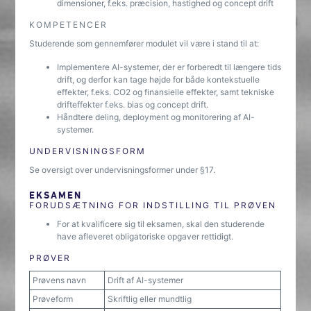
dimensioner, f.eks. præcision, hastighed og concept drift
KOMPETENCER
Studerende som gennemfører modulet vil være i stand til at:
Implementere AI-systemer, der er forberedt til længere tids
drift, og derfor kan tage højde for både kontekstuelle
effekter, f.eks. CO2 og finansielle effekter, samt tekniske
drifteffekter f.eks. bias og concept drift.
Håndtere deling, deployment og monitorering af AI-
systemer.
UNDERVISNINGSFORM
Se oversigt over undervisningsformer under §17.
EKSAMEN
FORUDSÆTNING FOR INDSTILLING TIL PRØVEN
For at kvalificere sig til eksamen, skal den studerende
have afleveret obligatoriske opgaver rettidigt.
PRØVER
Prøvens navn
Drift af AI-systemer
Prøveform
Skriftlig eller mundtlig