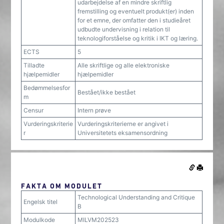
udarbejdelse af en mindre skriftlig
fremstilling og eventuelt produkt(er) inden
for et emne, der omfatter den i studieåret
udbudte undervisning i relation til
teknologiforståelse og kritik i IKT og læring.
ECTS
5
Tilladte
Alle skriftlige og alle elektroniske
hjælpemidler
hjælpemidler
Bedømmelsesfor
Bestået/ikke bestået
m
Censur
Intern prøve
Vurderingskriterie
Vurderingskriterierne er angivet i
r
Universitetets eksamensordning
FAKTA OM MODULET
Technological Understanding and Critique
Engelsk titel
B
Modulkode
MILVM202523