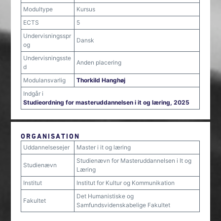
Modultype
Kursus
ECTS
5
Undervisningsspr
Dansk
og
Undervisningsste
Anden placering
d
Modulansvarlig
Thorkild Hanghøj
Indgår i
Studieordning for masteruddannelsen i it og læring, 2025
ORGANISATION
Uddannelsesejer
Master i it og læring
Studienævn for Masteruddannelsen i It og
Studienævn
Læring
Institut
Institut for Kultur og Kommunikation
Det Humanistiske og
Fakultet
Samfundsvidenskabelige Fakultet