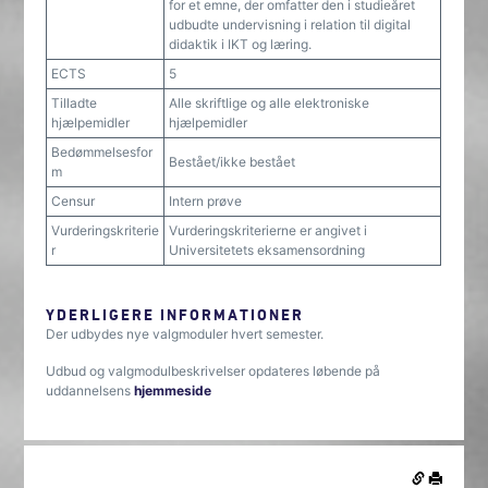
for et emne, der omfatter den i studieåret
udbudte undervisning i relation til digital
didaktik i IKT og læring.
ECTS
5
Tilladte
Alle skriftlige og alle elektroniske
hjælpemidler
hjælpemidler
Bedømmelsesfor
Bestået/ikke bestået
m
Censur
Intern prøve
Vurderingskriterie
Vurderingskriterierne er angivet i
r
Universitetets eksamensordning
YDERLIGERE INFORMATIONER
Der udbydes nye valgmoduler hvert semester.
Udbud og valgmodulbeskrivelser opdateres løbende på
uddannelsens
hjemmeside