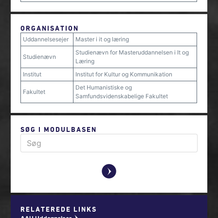
ORGANISATION
Uddannelsesejer
Master i it og læring
Studienævn for Masteruddannelsen i It og
Studienævn
Læring
Institut
Institut for Kultur og Kommunikation
Det Humanistiske og
Fakultet
Samfundsvidenskabelige Fakultet
SØG I MODULBASEN
y
RELATEREDE LINKS