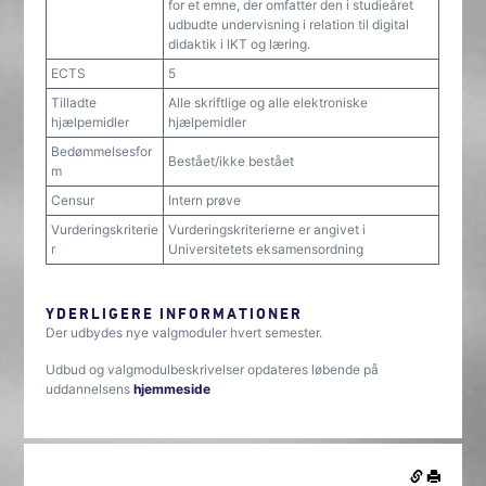
for et emne, der omfatter den i studieåret
udbudte undervisning i relation til digital
didaktik i IKT og læring.
ECTS
5
Tilladte
Alle skriftlige og alle elektroniske
hjælpemidler
hjælpemidler
Bedømmelsesfor
Bestået/ikke bestået
m
Censur
Intern prøve
Vurderingskriterie
Vurderingskriterierne er angivet i
r
Universitetets eksamensordning
YDERLIGERE INFORMATIONER
Der udbydes nye valgmoduler hvert semester.
Udbud og valgmodulbeskrivelser opdateres løbende på
uddannelsens
hjemmeside