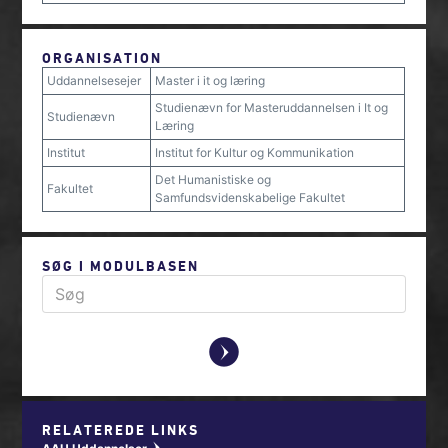
ORGANISATION
Uddannelsesejer
Master i it og læring
Studienævn for Masteruddannelsen i It og
Studienævn
Læring
Institut
Institut for Kultur og Kommunikation
Det Humanistiske og
Fakultet
Samfundsvidenskabelige Fakultet
SØG I MODULBASEN
y
RELATEREDE LINKS