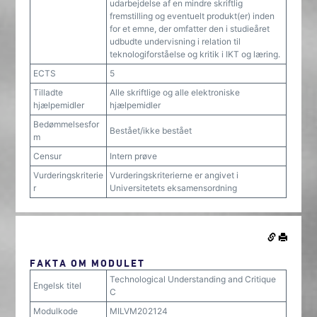
udarbejdelse af en mindre skriftlig
fremstilling og eventuelt produkt(er) inden
for et emne, der omfatter den i studieåret
udbudte undervisning i relation til
teknologiforståelse og kritik i IKT og læring.
ECTS
5
Tilladte
Alle skriftlige og alle elektroniske
hjælpemidler
hjælpemidler
Bedømmelsesfor
Bestået/ikke bestået
m
Censur
Intern prøve
Vurderingskriterie
Vurderingskriterierne er angivet i
r
Universitetets eksamensordning
FAKTA OM MODULET
Technological Understanding and Critique
Engelsk titel
C
Modulkode
MILVM202124