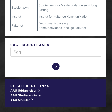
Studienævn for Masteruddannelsen i It og
Studienævn
Læring
Institut
Institut for Kultur og Kommunikation
Det Humanistiske og
Fakultet
Samfundsvidenskabelige Fakultet
SØG I MODULBASEN
y
RELATEREDE LINKS
AAU Uddannelser
w
AAU Studieordninger
w
AAU Moduler
w