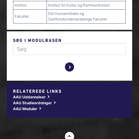
Institut
Institut for Kultur og Kommunikation
Det Humanistiske og
Fakultet
Samfundsvidenskabelige Fakultet
SØG I MODULBASEN
y
RELATEREDE LINKS
AAU Uddannelser
w
AAU Studieordninger
w
AAU Moduler
w
t